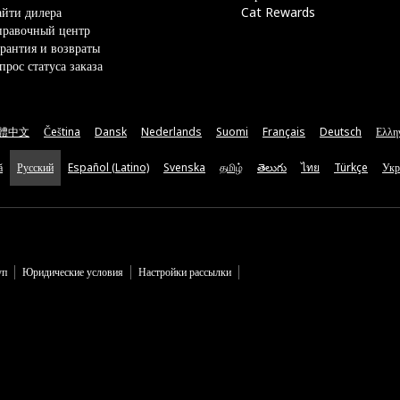
йти дилера
Cat Rewards
правочный центр
рантия и возвраты
прос статуса заказа
體中文
Čeština
Dansk
Nederlands
Suomi
Français
Deutsch
Ελλη
ă
Русский
Español (Latino)
Svenska
தமிழ்
తెలుగు
ไทย
Türkçe
Укр
уп
Юридические условия
Настройки рассылки