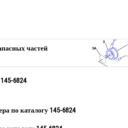
апасных частей
у
145-6824
ера по каталогу
145-6824