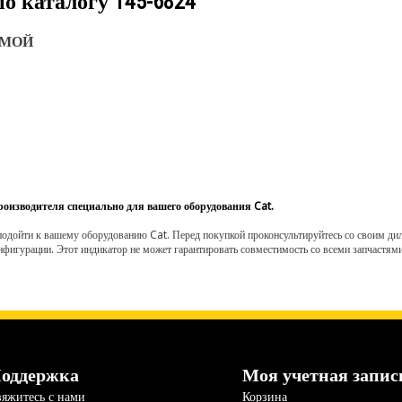
по каталогу
145-6824
АМОЙ
роизводителя специально для вашего оборудования Cat.
одойти к вашему оборудованию Cat. Перед покупкой проконсультируйтесь со своим диле
нфигурации. Этот индикатор не может гарантировать совместимость со всеми запчастями
оддержка
Моя учетная запис
яжитесь с нами
Корзина