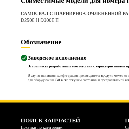
Совместимые модели для номера 
САМОСВАЛ С ШАРНИРНО-СОЧЛЕНЕННОЙ Р
D250E II D300E II
Обозначение
Заводское исполнение
Эта запчасть разработана в соответствии с характеристиками п
В случае изменения конфигурации производителя продукт может не п
для оборудования Cat в его текущем состоянии и предполагаемой ко
ПОИСК ЗАПЧАСТЕЙ
П
Покупки по категориям
Св