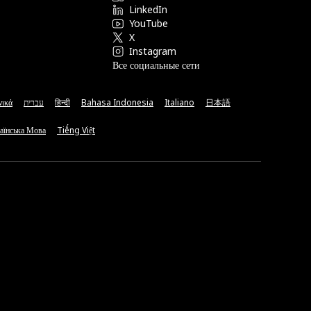
LinkedIn
YouTube
X
Instagram
Все социальные сети
νικά
עברית
हिन्दी
Bahasa Indonesia
Italiano
日本語
аїнська Мова
Tiếng Việt