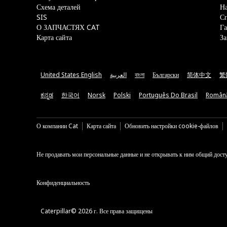
Схема деталей
На
SIS
С
О ЗАПЧАСТЯХ CAT
Га
Карта сайта
За
United States English
العربية
বাংলা
Български
简体中文
繁
ಕನ್ನಡ
한국어
Norsk
Polski
Português Do Brasil
Român
О компании Cat
Карта сайта
Обновить настройки cookie-файлов
Не продавать мои персональные данные и не открывать к ним общий дост
Конфиденциальность
Caterpillar© 2026 г. Все права защищены