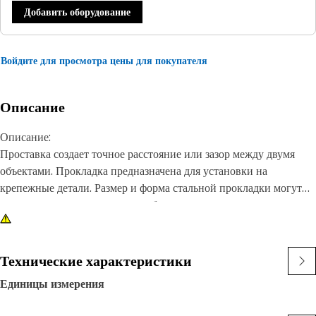
Добавить оборудование
Войдите для просмотра цены для покупателя
Описание
Описание:
Проставка создает точное расстояние или зазор между двумя
объектами. Прокладка предназначена для установки на
крепежные детали. Размер и форма стальной прокладки могут
различаться в зависимости от области применения, но они, как
правило, изготавливаются с очень жесткими допусками, чтобы
обеспечить точное расстояние между компонентами.
Технические характеристики
Характеристики:
Единицы измерения
• Выдерживает высокий уровень растяжения и сжатия без
деформации или поломки.