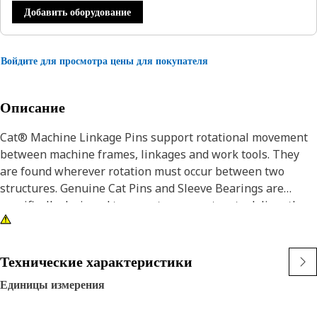
Добавить оборудование
Войдите для просмотра цены для покупателя
Описание
Cat® Machine Linkage Pins support rotational movement
between machine frames, linkages and work tools. They
are found wherever rotation must occur between two
structures. Genuine Cat Pins and Sleeve Bearings are
specifically designed to operate as a system to deliver the
performance you expect. Caterpillar design engineers
match the right combination of dimensions, materials, heat
treatment, surface treatments and finish to each part to
Технические характеристики
enable them to work and wear effectively with all the other
Единицы измерения
neighboring and dependent parts.