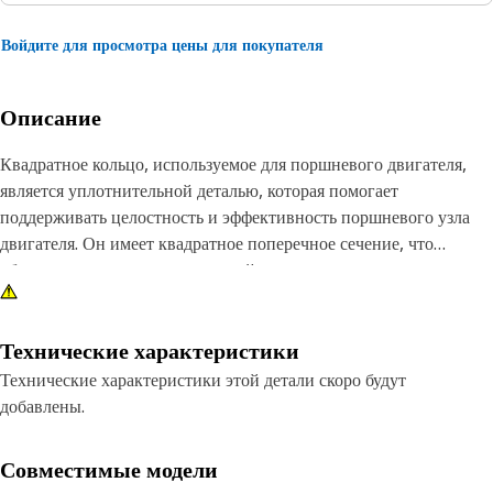
Войдите для просмотра цены для покупателя
Описание
Квадратное кольцо, используемое для поршневого двигателя,
является уплотнительной деталью, которая помогает
поддерживать целостность и эффективность поршневого узла
двигателя. Он имеет квадратное поперечное сечение, что
обеспечивает повышенную устойчивость и снижает склонность
к скручиванию или качению во время движения поршня.
Характеристики:
Технические характеристики
• Надежно прижимается к стенкам цилиндров и предотвращает
Технические характеристики этой детали скоро будут
утечку жидкости
добавлены.
• Обеспечивает постоянное уплотнение и сводит к минимуму
риск повреждения уплотнения
Совместимые модели