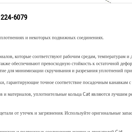
у
224-6079
уплотнениях и некоторых подвижных соединениях.
иалов, которые соответствуют рабочим средам, температурам и
также обеспечивают превосходную стойкость к остаточной дефо
ие для минимизации скручивания и разрезания уплотнений при 
ки, гарантирующие точное соответствие посадочным канавкам с
ов и материалов, уплотнительные кольца Cat являются лучшим р
детали от утечек и загрязнения. Используйте оригинальные зап
ических и подвижных соединениях машин и двигателей Cat.