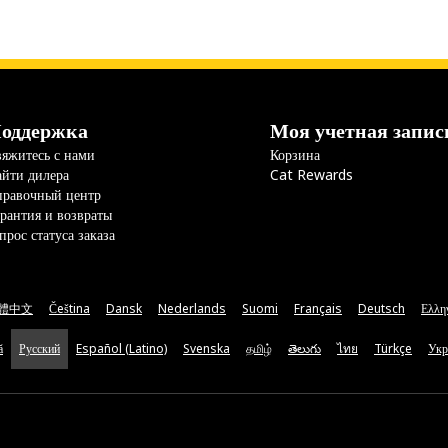
оддержка
Моя учетная запис
яжитесь с нами
Корзина
йти дилера
Cat Rewards
правочный центр
рантия и возвраты
прос статуса заказа
體中文
Čeština
Dansk
Nederlands
Suomi
Français
Deutsch
Ελλη
ă
Русский
Español (Latino)
Svenska
தமிழ்
తెలుగు
ไทย
Türkçe
Укр