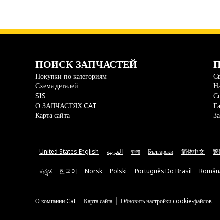
ПОИСК ЗАПЧАСТЕЙ
П
Покупки по категориям
Св
Схема деталей
На
SIS
С
О ЗАПЧАСТЯХ CAT
Га
Карта сайта
За
United States English
العربية
বাংলা
Български
简体中文
繁
ಕನ್ನಡ
한국어
Norsk
Polski
Português Do Brasil
Român
О компании Cat
Карта сайта
Обновить настройки cookie-файлов