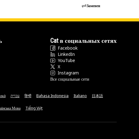
Заменен
ь
Cat в социальных сетях
Facebook
LinkedIn
YouTube
X
Instagram
Все социальные сети
νικά
עברית
हिन्दी
Bahasa Indonesia
Italiano
日本語
аїнська Мова
Tiếng Việt