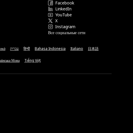
Facebook
LinkedIn
YouTube
X
Instagram
Все социальные сети
νικά
עברית
हिन्दी
Bahasa Indonesia
Italiano
日本語
аїнська Мова
Tiếng Việt