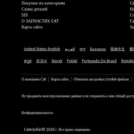
Покупки по категориям
Св
Схема деталей
На
SIS
С
О ЗАПЧАСТЯХ CAT
Га
Карта сайта
За
United States English
العربية
বাংলা
Български
简体中文
繁
ಕನ್ನಡ
한국어
Norsk
Polski
Português Do Brasil
Român
О компании Cat
Карта сайта
Обновить настройки cookie-файлов
Не продавать мои персональные данные и не открывать к ним общий дост
Конфиденциальность
Caterpillar© 2026 г. Все права защищены