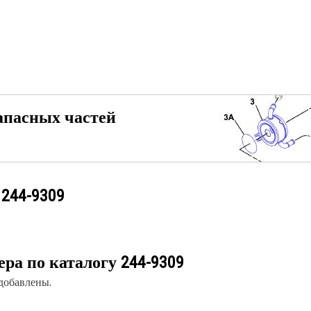
апасных частей
у
244-9309
ера по каталогу
244-9309
 добавлены.