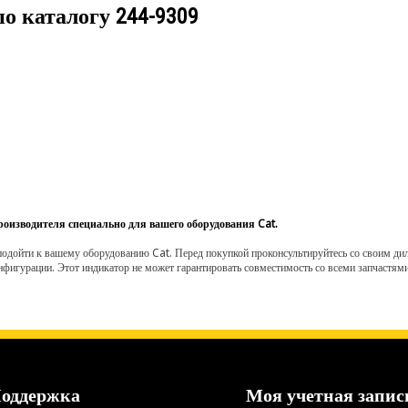
по каталогу
244-9309
роизводителя специально для вашего оборудования Cat.
одойти к вашему оборудованию Cat. Перед покупкой проконсультируйтесь со своим диле
нфигурации. Этот индикатор не может гарантировать совместимость со всеми запчастями
оддержка
Моя учетная запис