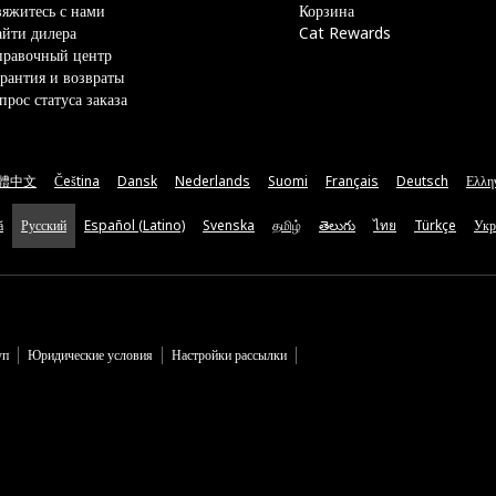
яжитесь с нами
Корзина
йти дилера
Cat Rewards
правочный центр
рантия и возвраты
прос статуса заказа
體中文
Čeština
Dansk
Nederlands
Suomi
Français
Deutsch
Ελλη
ă
Русский
Español (Latino)
Svenska
தமிழ்
తెలుగు
ไทย
Türkçe
Укр
уп
Юридические условия
Настройки рассылки