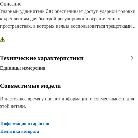
Описание
Ударный удлинитель Cat обеспечивает доступ ударной головки
к креплениям для быстрой регулировки в ограниченных
пространствах, в которых нельзя воспользоваться трещотками и
электроинструментами.
Характеристики
Стальной 11-дюймовый ударный удлинитель,
Технические характеристики
присоединительный квадрат 1/2 дюйма
Единицы измерения
• Конструкция с пальцем для надежного соединения с головкой
• Отделка: чернение
Совместимые модели
В настоящее время у нас нет информации о совместимости для
этой детали.
Информация о гарантии
Политика возврата