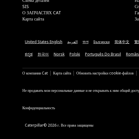
Схема деталей
На
SIS
С
О ЗАПЧАСТЯХ CAT
Га
Карта сайта
За
United States English
العربية
বাংলা
Български
简体中文
繁
ಕನ್ನಡ
한국어
Norsk
Polski
Português Do Brasil
Român
О компании Cat
Карта сайта
Обновить настройки cookie-файлов
Не продавать мои персональные данные и не открывать к ним общий дост
Конфиденциальность
Caterpillar© 2026 г. Все права защищены