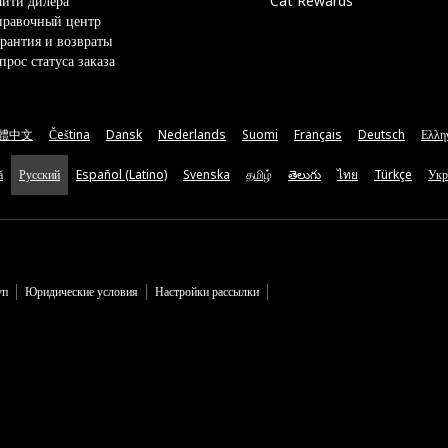
йти дилера
Cat Rewards
правочный центр
рантия и возвраты
прос статуса заказа
體中文
Čeština
Dansk
Nederlands
Suomi
Français
Deutsch
Ελλη
ă
Русский
Español (Latino)
Svenska
தமிழ்
తెలుగు
ไทย
Türkçe
Укр
уп
Юридические условия
Настройки рассылки