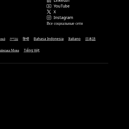
LinkedIn
YouTube
X
Instagram
Все социальные сети
νικά
עברית
हिन्दी
Bahasa Indonesia
Italiano
日本語
аїнська Мова
Tiếng Việt