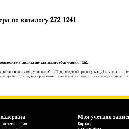
ера по каталогу
272-1241
роизводителя специально для вашего оборудования Cat.
одойти к вашему оборудованию Cat. Перед покупкой проконсультируйтесь со своим диле
нфигурации. Этот индикатор не может гарантировать совместимость со всеми запчастями
оддержка
Моя учетная запис
яжитесь с нами
Корзина