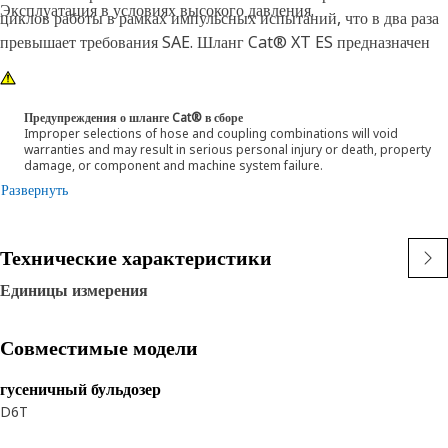
Эксплуатация в условиях высокого давления.
циклов работы в рамках импульсных испытаний, что в два раза
превышает требования SAE. Шланг Cat® XT ES предназначен
для использования с половинчатым радиусом сгиба SAE. Это
обозначает, что шланг можно изогнуть сильнее в узких местах,
что значительно уменьшает требования к длине шланга. Данные
Предупреждения о шланге Cat® в сборе
Improper selections of hose and coupling combinations will void
особенности облегчают монтаж, повышают срок службы и
warranties and may result in serious personal injury or death, property
обеспечивают функциональную надежность.
damage, or component and machine system failure.
Развернуть
Технические характеристики
Единицы измерения
Совместимые модели
гусеничный бульдозер
D6T