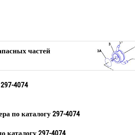
апасных частей
у
297-4074
ера по каталогу
297-4074
по каталогу
297-4074