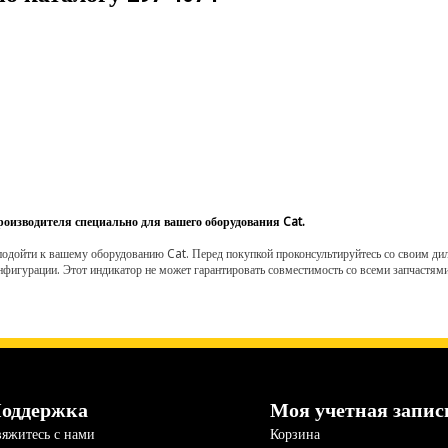
роизводителя специально для вашего оборудования Cat.
одойти к вашему оборудованию Cat. Перед покупкой проконсультируйтесь со своим диле
нфигурации. Этот индикатор не может гарантировать совместимость со всеми запчастями
оддержка
Моя учетная запис
яжитесь с нами
Корзина