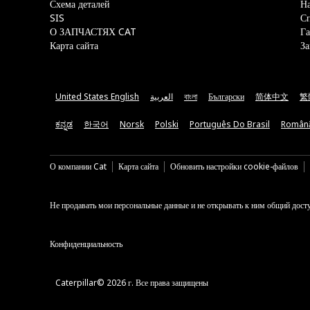
Схема деталей
На
SIS
С
О ЗАПЧАСТЯХ CAT
Га
Карта сайта
За
United States English
العربية
বাংলা
Български
简体中文
繁
ಕನ್ನಡ
한국어
Norsk
Polski
Português Do Brasil
Român
О компании Cat
Карта сайта
Обновить настройки cookie-файлов
Не продавать мои персональные данные и не открывать к ним общий дост
Конфиденциальность
Caterpillar© 2026 г. Все права защищены