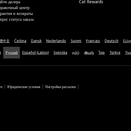
йти дилера
Cat Rewards
правочный центр
рантия и возвраты
прос статуса заказа
體中文
Čeština
Dansk
Nederlands
Suomi
Français
Deutsch
Ελλη
ă
Русский
Español (Latino)
Svenska
தமிழ்
తెలుగు
ไทย
Türkçe
Укр
уп
Юридические условия
Настройки рассылки