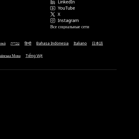
LinkedIn
YouTube
X
Instagram
Все социальные сети
νικά
עברית
हिन्दी
Bahasa Indonesia
Italiano
日本語
аїнська Мова
Tiếng Việt