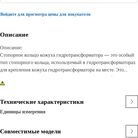
Войдите для просмотра цены для покупателя
Описание
Описание:
Стопорное кольцо кожуха гидротрансформатора — это особый
тип стопорного кольца, используемый в гидротрансформаторах
для крепления кожуха гидротрансформатора на месте. Это
внешнее кольцо, которое входит в канавку или углубление на
внешней поверхности кожуха гидротрансформатора,
обеспечивая фиксацию и предотвращая осевое перемещение
кожуха во время работы.
Технические характеристики
Единицы измерения
Характеристики:
• Обеспечение плотной и надежной посадки.
• Конструкция позволяет выдерживать максимальную силу и
Совместимые модели
нагрузку.