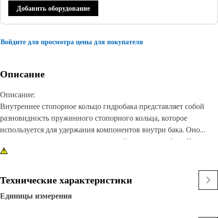
Добавить оборудование
Войдите для просмотра цены для покупателя
Описание
Описание:
Внутреннее стопорное кольцо гидробака представляет собой
разновидность пружинного стопорного кольца, которое
используется для удержания компонентов внутри бака. Оно
используется для удержания торцевой крышки на баке. Кольцо
изготавливается из пружинного стального материала,
сжимаемого во время установки, что помогает удерживать его
на месте. Оно имеет круглую форму и небольшой зазор или
Технические характеристики
отверстие.
Единицы измерения
Характеристики: