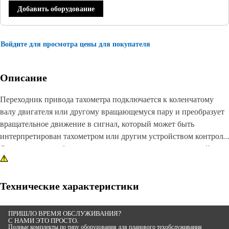
Добавить оборудование
Войдите для просмотра цены для покупателя
Описание
Переходник привода тахометра подключается к коленчатому
валу двигателя или другому вращающемуся пару и преобразует
вращательное движение в сигнал, который может быть
интерпретирован тахометром или другим устройством контроля.
Он включает в себя ведущую шестерню или шкив, который
входит в зацепление с коленчатым валом двигателя или другими
вращающимися деталями. Эта шестерня или шкив соединена с
приводным валом, который передает вращательное движение на
Технические характеристики
блок привода тахометра.
ПРИШЛО ВРЕМЯ ОБСЛУЖИВАНИЯ?
С НАМИ ЭТО ПРОСТО.
Характеристики:
Полные комплекты по типу оборудования для планового техобслуживания