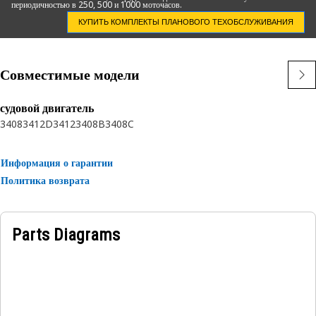
периодичностью в 250, 500 и 1000 моточасов.
• Обеспечивает точное измерение частоты вращения двигателя
• Обеспечивает герметичное и надежное соединение
КУПИТЬ КОМПЛЕКТЫ ПЛАНОВОГО ТЕХОБСЛУЖИВАНИЯ
Области применения:
Совместимые модели
Адаптер привода тахометра предназначен для обеспечения
плотного и надежного соединения.
судовой двигатель
3408
3412D
3412
3408B
3408C
Информация о гарантии
Политика возврата
Parts Diagrams