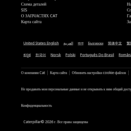
Схема деталей
На
SIS
С
О ЗАПЧАСТЯХ CAT
Га
Карта сайта
За
United States English
العربية
বাংলা
Български
简体中文
繁
ಕನ್ನಡ
한국어
Norsk
Polski
Português Do Brasil
Român
О компании Cat
Карта сайта
Обновить настройки cookie-файлов
Не продавать мои персональные данные и не открывать к ним общий дост
Конфиденциальность
Caterpillar© 2026 г. Все права защищены