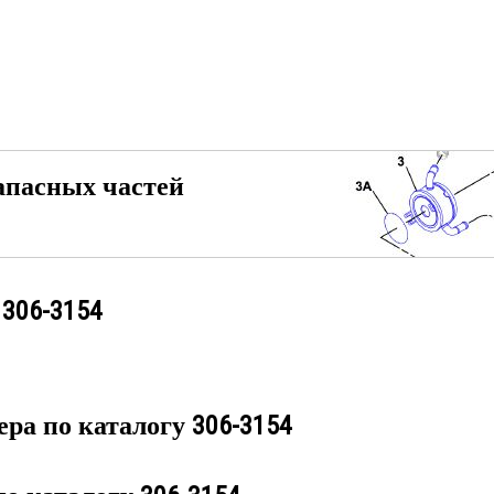
апасных частей
у
306-3154
ера по каталогу
306-3154