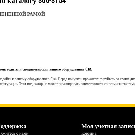
по каталогу
306-3154
ЛЕНЕННОЙ РАМОЙ
роизводителя специально для вашего оборудования Cat.
одойти к вашему оборудованию Cat. Перед покупкой проконсультируйтесь со своим диле
нфигурации. Этот индикатор не может гарантировать совместимость со всеми запчастями
оддержка
Моя учетная запис
яжитесь с нами
Корзина