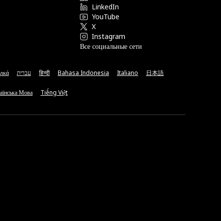
LinkedIn
YouTube
X
Instagram
Все социальные сети
νικά
עברית
हिन्दी
Bahasa Indonesia
Italiano
日本語
аїнська Мова
Tiếng Việt