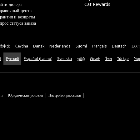
йти дилера
Cat Rewards
правочный центр
рантия и возвраты
прос статуса заказа
體中文
Čeština
Dansk
Nederlands
Suomi
Français
Deutsch
Ελλη
ă
Русский
Español (Latino)
Svenska
தமிழ்
తెలుగు
ไทย
Türkçe
Укр
уп
Юридические условия
Настройки рассылки