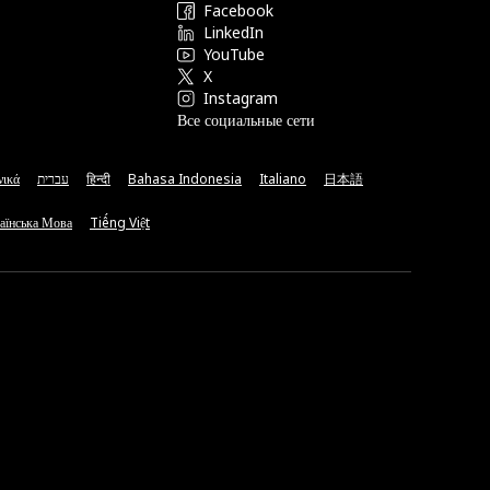
Facebook
LinkedIn
YouTube
X
Instagram
Все социальные сети
νικά
עברית
हिन्दी
Bahasa Indonesia
Italiano
日本語
аїнська Мова
Tiếng Việt