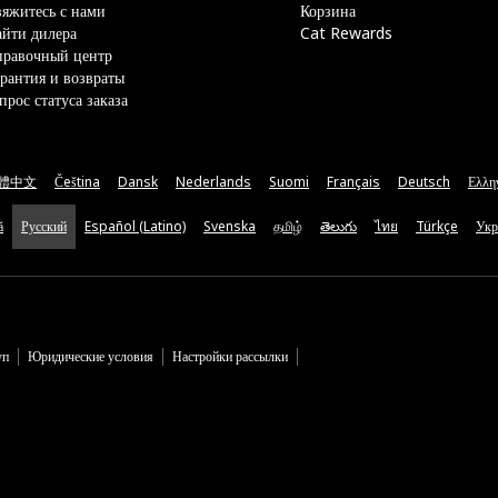
яжитесь с нами
Корзина
йти дилера
Cat Rewards
правочный центр
рантия и возвраты
прос статуса заказа
體中文
Čeština
Dansk
Nederlands
Suomi
Français
Deutsch
Ελλη
ă
Русский
Español (Latino)
Svenska
தமிழ்
తెలుగు
ไทย
Türkçe
Укр
уп
Юридические условия
Настройки рассылки