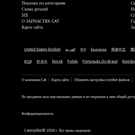
Покупки по категориям
Св
Схема деталей
На
SIS
С
О ЗАПЧАСТЯХ CAT
Га
Карта сайта
За
United States English
العربية
বাংলা
Български
简体中文
繁
ಕನ್ನಡ
한국어
Norsk
Polski
Português Do Brasil
Român
О компании Cat
Карта сайта
Обновить настройки cookie-файлов
Не продавать мои персональные данные и не открывать к ним общий дост
Конфиденциальность
Caterpillar© 2026 г. Все права защищены