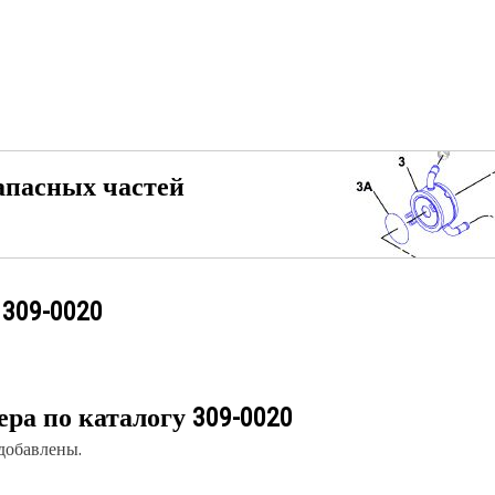
апасных частей
у
309-0020
ера по каталогу
309-0020
 добавлены.