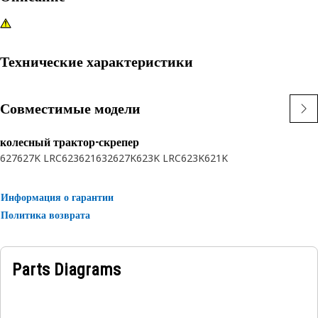
Технические характеристики
Совместимые модели
колесный трактор-скрепер
627
627K LRC
623
621
632
627K
623K LRC
623K
621K
Информация о гарантии
Политика возврата
Parts Diagrams