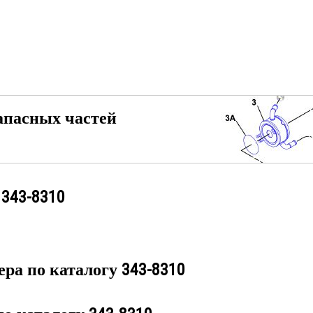
апасных частей
у
343-8310
ера по каталогу
343-8310