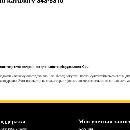
по каталогу
343-8310
роизводителя специально для вашего оборудования Cat.
одойти к вашему оборудованию Cat. Перед покупкой проконсультируйтесь со своим диле
нфигурации. Этот индикатор не может гарантировать совместимость со всеми запчастями
оддержка
Моя учетная запис
яжитесь с нами
Корзина