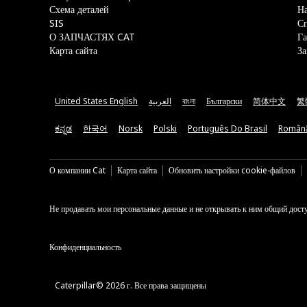
Схема деталей
На
SIS
С
О ЗАПЧАСТЯХ CAT
Га
Карта сайта
За
United States English
العربية
বাংলা
Български
简体中文
繁
ಕನ್ನಡ
한국어
Norsk
Polski
Português Do Brasil
Român
О компании Cat
Карта сайта
Обновить настройки cookie-файлов
Не продавать мои персональные данные и не открывать к ним общий дост
Конфиденциальность
Caterpillar© 2026 г. Все права защищены