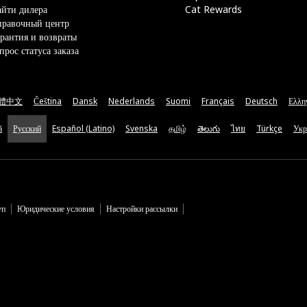
йти дилера
Cat Rewards
правочный центр
рантия и возвраты
прос статуса заказа
體中文
Čeština
Dansk
Nederlands
Suomi
Français
Deutsch
Ελλη
ă
Русский
Español (Latino)
Svenska
தமிழ்
తెలుగు
ไทย
Türkçe
Укр
уп
Юридические условия
Настройки рассылки