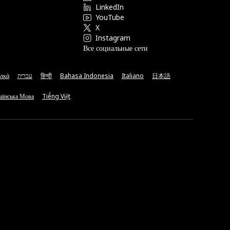
LinkedIn
YouTube
X
Instagram
Все социальные сети
νικά
עברית
हिन्दी
Bahasa Indonesia
Italiano
日本語
аїнська Мова
Tiếng Việt