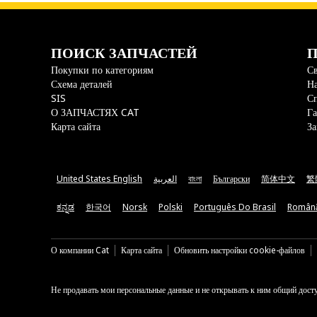
ПОИСК ЗАПЧАСТЕЙ
П
Покупки по категориям
Св
Схема деталей
На
SIS
С
О ЗАПЧАСТЯХ CAT
Га
Карта сайта
За
United States English
العربية
বাংলা
Български
简体中文
繁
ಕನ್ನಡ
한국어
Norsk
Polski
Português Do Brasil
Român
О компании Cat
Карта сайта
Обновить настройки cookie-файлов
Не продавать мои персональные данные и не открывать к ним общий дост