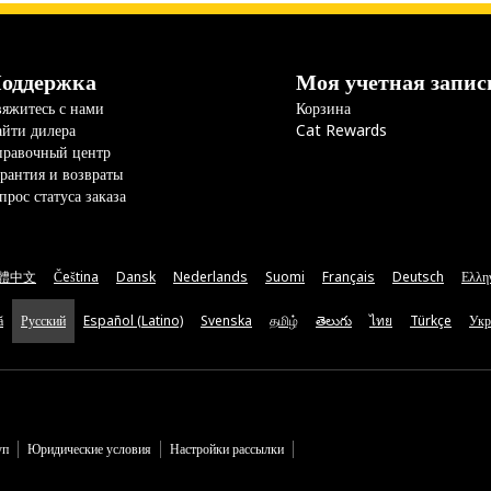
оддержка
Моя учетная запис
яжитесь с нами
Корзина
йти дилера
Cat Rewards
правочный центр
рантия и возвраты
прос статуса заказа
體中文
Čeština
Dansk
Nederlands
Suomi
Français
Deutsch
Ελλη
ă
Русский
Español (Latino)
Svenska
தமிழ்
తెలుగు
ไทย
Türkçe
Укр
уп
Юридические условия
Настройки рассылки