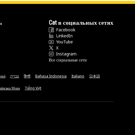
ь
Cat в социальных сетях
Facebook
LinkedIn
YouTube
X
Instagram
Все социальные сети
νικά
עברית
हिन्दी
Bahasa Indonesia
Italiano
日本語
аїнська Мова
Tiếng Việt