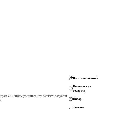
Восстановленный
Не подлежит
возврату
ром Cat, чтобы убедиться, что запчасть подходит
Набор
.
Заменен