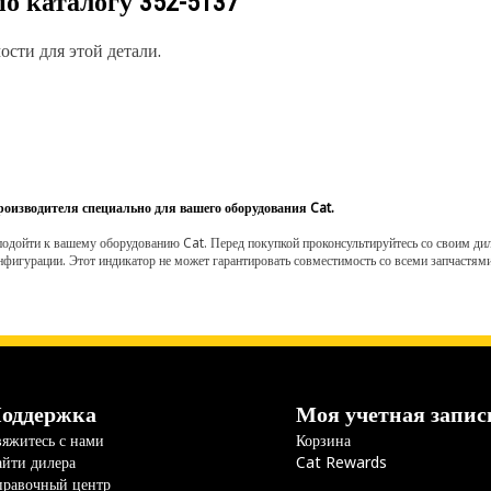
по каталогу
352-5137
сти для этой детали.
роизводителя специально для вашего оборудования Cat.
одойти к вашему оборудованию Cat. Перед покупкой проконсультируйтесь со своим диле
нфигурации. Этот индикатор не может гарантировать совместимость со всеми запчастями
оддержка
Моя учетная запис
яжитесь с нами
Корзина
йти дилера
Cat Rewards
правочный центр