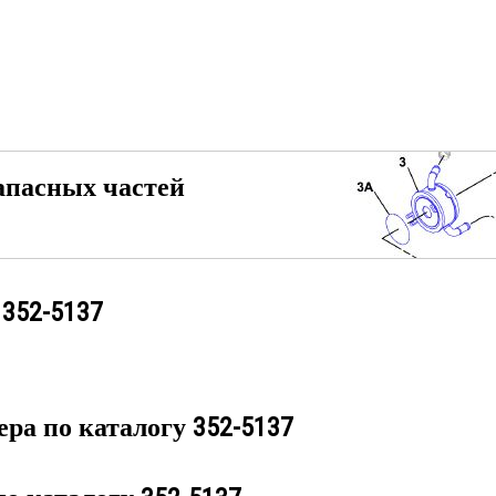
апасных частей
у
352-5137
ера по каталогу
352-5137