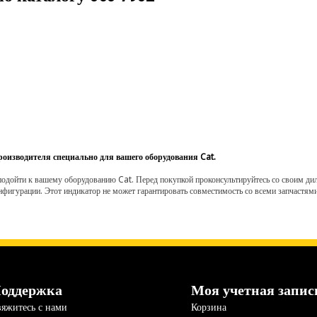
роизводителя специально для вашего оборудования Cat.
одойти к вашему оборудованию Cat. Перед покупкой проконсультируйтесь со своим диле
нфигурации. Этот индикатор не может гарантировать совместимость со всеми запчастями
оддержка
Моя учетная запис
яжитесь с нами
Корзина