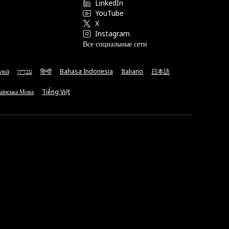
LinkedIn
YouTube
X
Instagram
Все социальные сети
νικά
עברית
हिन्दी
Bahasa Indonesia
Italiano
日本語
аїнська Мова
Tiếng Việt