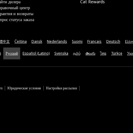
йти дилера
Cat Rewards
правочный центр
рантия и возвраты
прос статуса заказа
體中文
Čeština
Dansk
Nederlands
Suomi
Français
Deutsch
Ελλη
ă
Русский
Español (Latino)
Svenska
தமிழ்
తెలుగు
ไทย
Türkçe
Укр
уп
Юридические условия
Настройки рассылки