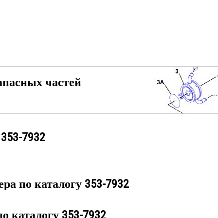
апасных частей
у
353-7932
ера по каталогу
353-7932
по каталогу
353-7932