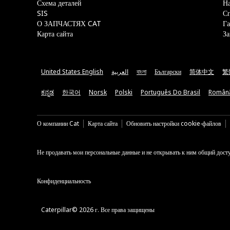
Схема деталей
На
SIS
С
О ЗАПЧАСТЯХ CAT
Га
Карта сайта
За
United States English
العربية
বাংলা
Български
简体中文
繁
ಕನ್ನಡ
한국어
Norsk
Polski
Português Do Brasil
Român
О компании Cat
Карта сайта
Обновить настройки cookie-файлов
Не продавать мои персональные данные и не открывать к ним общий дост
Конфиденциальность
Caterpillar© 2026 г. Все права защищены