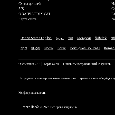
Схема деталей
На
SIS
С
О ЗАПЧАСТЯХ CAT
Га
Карта сайта
За
United States English
العربية
বাংলা
Български
简体中文
繁
ಕನ್ನಡ
한국어
Norsk
Polski
Português Do Brasil
Român
О компании Cat
Карта сайта
Обновить настройки cookie-файлов
Не продавать мои персональные данные и не открывать к ним общий дост
Конфиденциальность
Caterpillar© 2026 г. Все права защищены