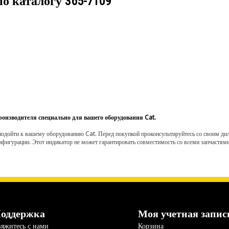
по каталогу
365-7109
роизводителя специально для вашего оборудования Cat.
одойти к вашему оборудованию Cat. Перед покупкой проконсультируйтесь со своим диле
нфигурации. Этот индикатор не может гарантировать совместимость со всеми запчастями
оддержка
Моя учетная запис
яжитесь с нами
Корзина