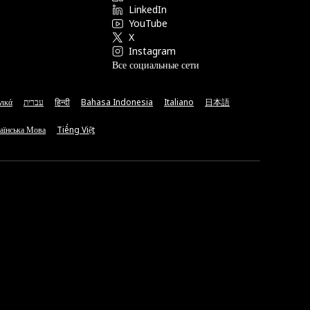
LinkedIn
YouTube
X
Instagram
Все социальные сети
νικά
עברית
हिन्दी
Bahasa Indonesia
Italiano
日本語
аїнська Мова
Tiếng Việt