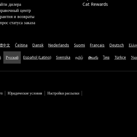
йти дилера
Cat Rewards
правочный центр
рантия и возвраты
прос статуса заказа
體中文
Čeština
Dansk
Nederlands
Suomi
Français
Deutsch
Ελλη
ă
Русский
Español (Latino)
Svenska
தமிழ்
తెలుగు
ไทย
Türkçe
Укр
уп
Юридические условия
Настройки рассылки