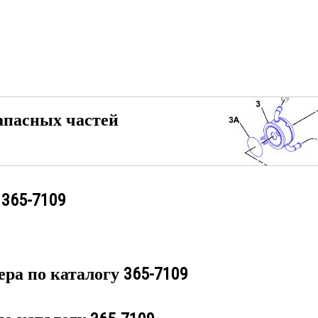
апасных частей
у
365-7109
ера по каталогу
365-7109