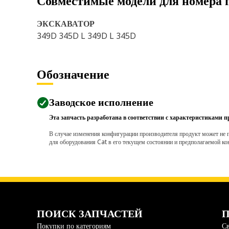
Совместимые модели для номера 
ЭКСКАВАТОР
349D 345D L 349D L 345D
Обозначение
Заводское исполнение
Эта запчасть разработана в соответствии с характеристиками п
В случае изменения конфигурации производителя продукт может не п
для оборудования Cat в его текущем состоянии и предполагаемой ко
ПОИСК ЗАПЧАСТЕЙ
П
Покупки по категориям
Св