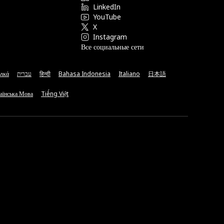
LinkedIn
YouTube
X
Instagram
Все социальные сети
νικά
עברית
हिन्दी
Bahasa Indonesia
Italiano
日本語
аїнська Мова
Tiếng Việt