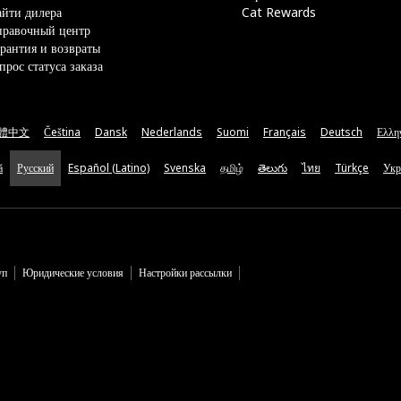
йти дилера
Cat Rewards
правочный центр
рантия и возвраты
прос статуса заказа
體中文
Čeština
Dansk
Nederlands
Suomi
Français
Deutsch
Ελλη
ă
Русский
Español (Latino)
Svenska
தமிழ்
తెలుగు
ไทย
Türkçe
Укр
уп
Юридические условия
Настройки рассылки