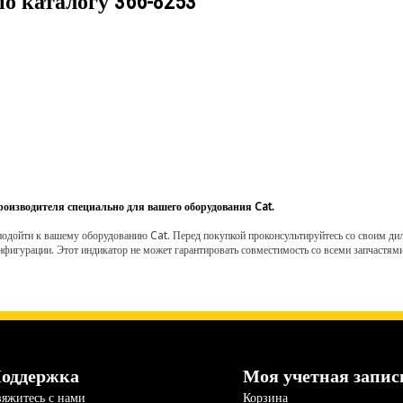
по каталогу
366-8253
роизводителя специально для вашего оборудования Cat.
одойти к вашему оборудованию Cat. Перед покупкой проконсультируйтесь со своим диле
нфигурации. Этот индикатор не может гарантировать совместимость со всеми запчастями
оддержка
Моя учетная запис
яжитесь с нами
Корзина