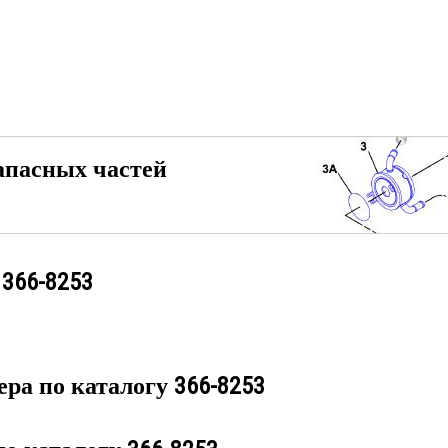
апасных частей
у
366-8253
ера по каталогу
366-8253