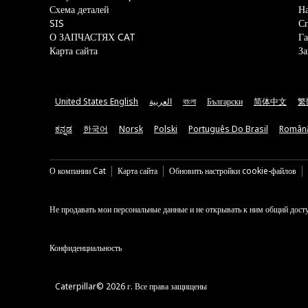
Схема деталей
На
SIS
С
О ЗАПЧАСТЯХ CAT
Га
Карта сайта
За
United States English
العربية
বাংলা
Български
简体中文
繁
ಕನ್ನಡ
한국어
Norsk
Polski
Português Do Brasil
Român
О компании Cat
Карта сайта
Обновить настройки cookie-файлов
Не продавать мои персональные данные и не открывать к ним общий дост
Конфиденциальность
Caterpillar© 2026 г. Все права защищены