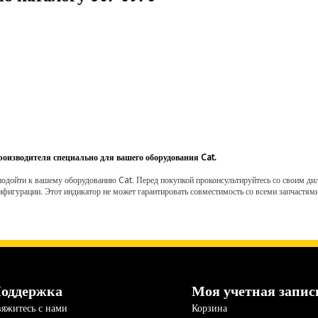
роизводителя специально для вашего оборудования Cat.
одойти к вашему оборудованию Cat. Перед покупкой проконсультируйтесь со своим диле
нфигурации. Этот индикатор не может гарантировать совместимость со всеми запчастями
оддержка
Моя учетная запис
яжитесь с нами
Корзина