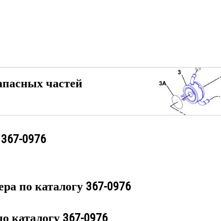
апасных частей
у
367-0976
ера по каталогу
367-0976
по каталогу
367-0976