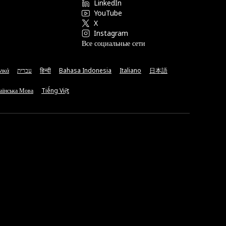
LinkedIn
YouTube
X
Instagram
Все социальные сети
νικά
עברית
हिन्दी
Bahasa Indonesia
Italiano
日本語
аїнська Мова
Tiếng Việt