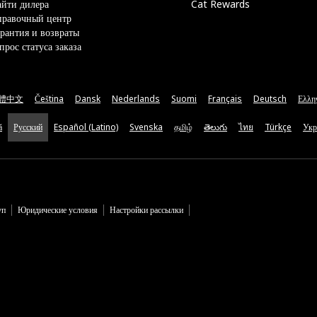
йти дилера
Cat Rewards
правочный центр
рантия и возвраты
прос статуса заказа
體中文
Čeština
Dansk
Nederlands
Suomi
Français
Deutsch
Ελλη
ă
Русский
Español (Latino)
Svenska
தமிழ்
తెలుగు
ไทย
Türkçe
Укр
уп
Юридические условия
Настройки рассылки