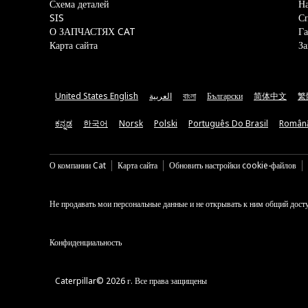
Схема деталей
На
SIS
С
О ЗАПЧАСТЯХ CAT
Га
Карта сайта
За
United States English
العربية
বাংলা
Български
简体中文
繁
ಕನ್ನಡ
한국어
Norsk
Polski
Português Do Brasil
Român
О компании Cat
Карта сайта
Обновить настройки cookie-файлов
Не продавать мои персональные данные и не открывать к ним общий дост
Конфиденциальность
Caterpillar© 2026 г. Все права защищены