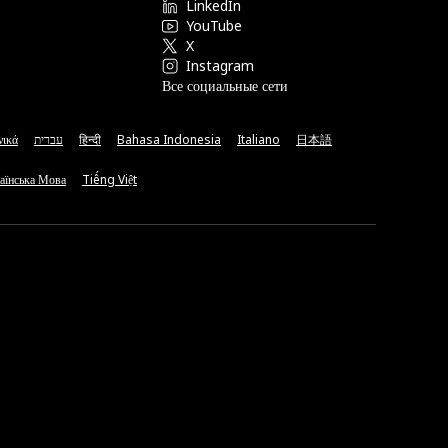
LinkedIn
YouTube
X
Instagram
Все социальные сети
νικά
עברית
हिन्दी
Bahasa Indonesia
Italiano
日本語
аїнська Мова
Tiếng Việt