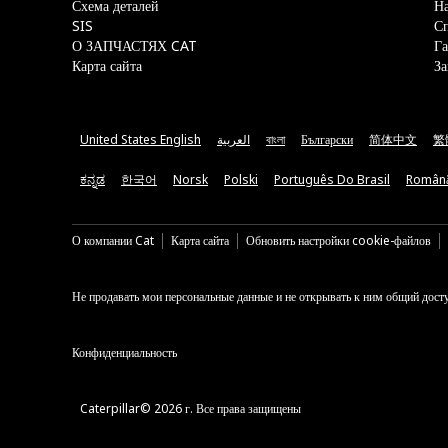
Схема деталей
На
SIS
С
О ЗАПЧАСТЯХ CAT
Га
Карта сайта
За
United States English
العربية
বাংলা
Български
简体中文
繁
ಕನ್ನಡ
한국어
Norsk
Polski
Português Do Brasil
Român
О компании Cat
Карта сайта
Обновить настройки cookie-файлов
Не продавать мои персональные данные и не открывать к ним общий дост
Конфиденциальность
Caterpillar© 2026 г. Все права защищены