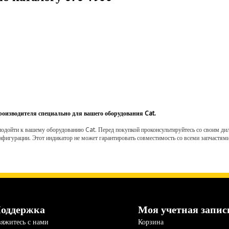
роизводителя специально для вашего оборудования Cat.
одойти к вашему оборудованию Cat. Перед покупкой проконсультируйтесь со своим диле
нфигурации. Этот индикатор не может гарантировать совместимость со всеми запчастями
оддержка
Моя учетная запис
яжитесь с нами
Корзина