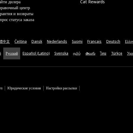
йти дилера
Cat Rewards
правочный центр
рантия и возвраты
прос статуса заказа
體中文
Čeština
Dansk
Nederlands
Suomi
Français
Deutsch
Ελλη
ă
Русский
Español (Latino)
Svenska
தமிழ்
తెలుగు
ไทย
Türkçe
Укр
уп
Юридические условия
Настройки рассылки