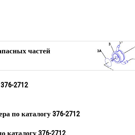
апасных частей
у
376-2712
ера по каталогу
376-2712
по каталогу
376-2712