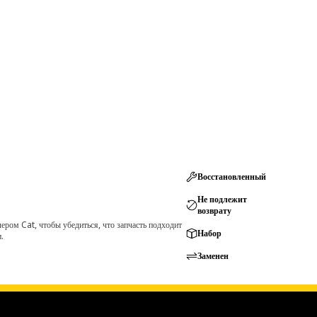
Восстановленный
Не подлежит
возврату
ром Cat, чтобы убедиться, что запчасть подходит
Набор
.
Заменен