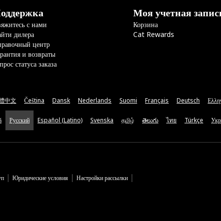
оддержка
Моя учетная запис
яжитесь с нами
Корзина
йти дилера
Cat Rewards
правочный центр
рантия и возвраты
прос статуса заказа
體中文
Čeština
Dansk
Nederlands
Suomi
Français
Deutsch
Ελλη
ă
Русский
Español (Latino)
Svenska
தமிழ்
తెలుగు
ไทย
Türkçe
Укр
уп
Юридические условия
Настройки рассылки