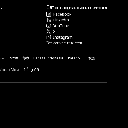
ь
Cat в социальных сетях
Facebook
LinkedIn
YouTube
X
Instagram
Все социальные сети
νικά
עברית
हिन्दी
Bahasa Indonesia
Italiano
日本語
аїнська Мова
Tiếng Việt