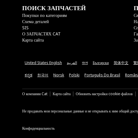
ПОИСК ЗАПЧАСТЕЙ
П
Покупки по категориям
Св
Схема деталей
На
SIS
С
О ЗАПЧАСТЯХ CAT
Га
Карта сайта
За
United States English
العربية
বাংলা
Български
简体中文
繁
ಕನ್ನಡ
한국어
Norsk
Polski
Português Do Brasil
Român
О компании Cat
Карта сайта
Обновить настройки cookie-файлов
Не продавать мои персональные данные и не открывать к ним общий дост
Конфиденциальность