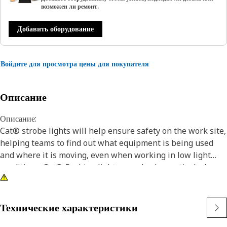
возможен ли ремонт.
Добавить оборудование
Войдите для просмотра цены для покупателя
Описание
Описание:
Cat® strobe lights will help ensure safety on the work site,
helping teams to find out what equipment is being used
and where it is moving, even when working in low light
conditions. Cat® flashing lights can also be particularly
bright, which help serve as a warning indicator. These
flashing lamps are resistant to vibration and can withstand
almost any working conditions on the work site.
Технические характеристики
Яркие и долговечные стробоскопы Cat крепятся к различным