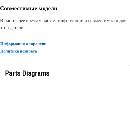
машинам, большим и маленьким, и могут быть дооснащены для
установки на более старые машины.
Совместимые модели
Характеристики:
В настоящее время у нас нет информации о совместимости для
• Синие импульсы.
этой детали.
• 12-24В
• Базовое основание с 3 болтами
• Соединитель DT с косичкой
Информация о гарантии
Назначение:
Политика возврата
• Применение на машинах с высокой вибрацией
• Разнообразие машин Cat
Parts Diagrams