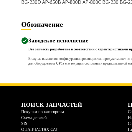
BG-230D AP-650B AP-800D AP-800C BG-230 BG-2
Обозначение
Заводское исполнение
Эта запчасть разработана в соответствии с характеристиками п
В случае изменения конфигурации производителя продукт может не п
для оборудования Cat в его текущем состоянии и предполагаемой ко
ПОИСК ЗАПЧАСТЕЙ
П
Покупки по категориям
Св
Схема деталей
На
SIS
С
О ЗАПЧАСТЯХ CAT
Га