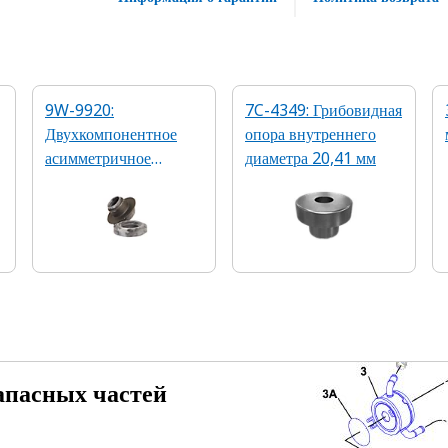
9W-9920:
7C-4349: Грибовидная
Двухкомпонентное
опора внутреннего
асимметричное
диаметра 20,41 мм
изолирующее
крепление
апасных частей