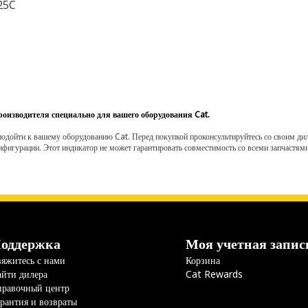
25C
роизводителя специально для вашего оборудования Cat.
одойти к вашему оборудованию Cat. Перед покупкой проконсультируйтесь со своим диле
нфигурации. Этот индикатор не может гарантировать совместимость со всеми запчастями
оддержка
Моя учетная запис
яжитесь с нами
Корзина
йти дилера
Cat Rewards
правочный центр
рантия и возвраты