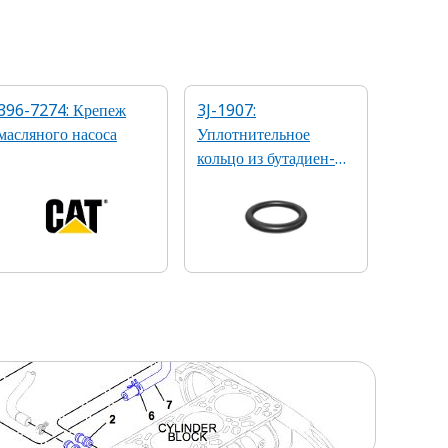
396-7274: Крепеж
3J-1907:
масляного насоса
Уплотнительное
кольцо из бутадиен-
нитрильного каучука,
90А, 1,98 x 11,89 мм