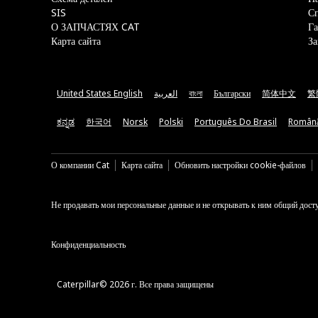
SIS
С
О ЗАПЧАСТЯХ CAT
Га
Карта сайта
За
United States English
العربية
বাংলা
Български
简体中文
繁
ಕನ್ನಡ
한국어
Norsk
Polski
Português Do Brasil
Român
О компании Cat
Карта сайта
Обновить настройки cookie-файлов
Не продавать мои персональные данные и не открывать к ним общий дост
Конфиденциальность
Caterpillar© 2026 г. Все права защищены