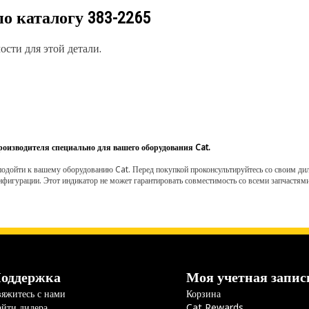
по каталогу
383-2265
сти для этой детали.
роизводителя специально для вашего оборудования Cat.
одойти к вашему оборудованию Cat. Перед покупкой проконсультируйтесь со своим диле
нфигурации. Этот индикатор не может гарантировать совместимость со всеми запчастями
оддержка
Моя учетная запис
яжитесь с нами
Корзина
йти дилера
Cat Rewards