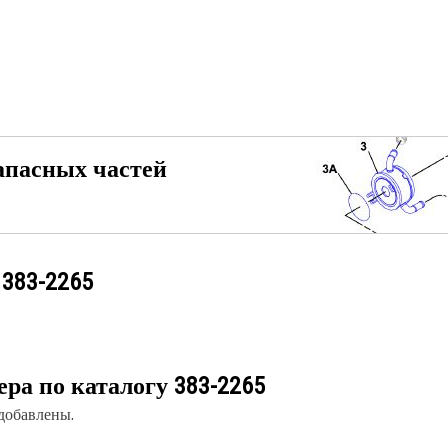
апасных частей
у
383-2265
ера по каталогу
383-2265
 добавлены.