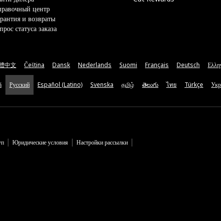
правочный центр
рантия и возвраты
прос статуса заказа
體中文
Čeština
Dansk
Nederlands
Suomi
Français
Deutsch
Ελλη
ă
Русский
Español (Latino)
Svenska
தமிழ்
తెలుగు
ไทย
Türkçe
Укр
уп
Юридические условия
Настройки рассылки