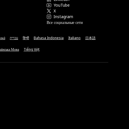
YouTube
X
Instagram
Все социальные сети
νικά
עברית
हिन्दी
Bahasa Indonesia
Italiano
日本語
аїнська Мова
Tiếng Việt