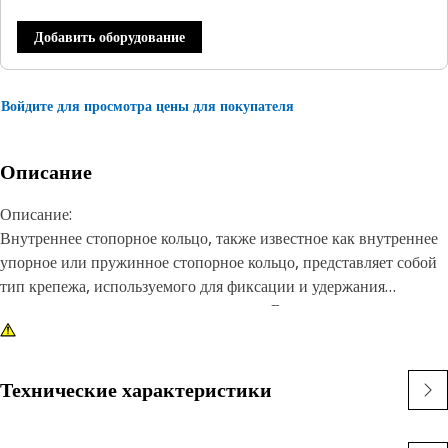
Добавить оборудование
Войдите для просмотра цены для покупателя
Описание
Описание:
Внутреннее стопорное кольцо, также известное как внутреннее
упорное или пружинное стопорное кольцо, представляет собой
тип крепежа, используемого для фиксации и удержания
компонентов в отверстии или корпусе. В отличие от внешних
пружинных стопорных колец, которые надеваются на вал или
штифт, внутренние пружинные стопорные кольца
устанавливаются внутри отверстия или канавки, обеспечивая
Технические характеристики
удержание компонентов на месте. Основное назначение
внутреннего пружинного стопорного кольца —