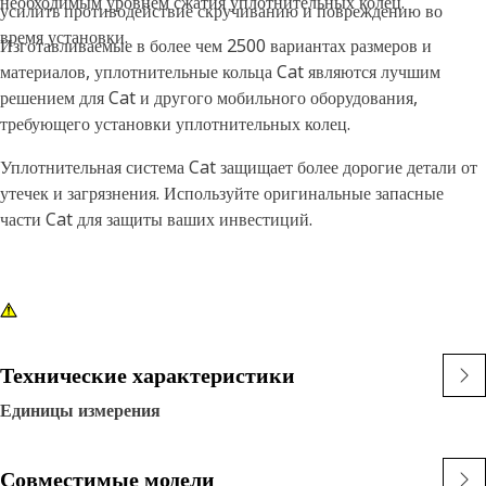
необходимым уровнем сжатия уплотнительных колец.
усилить противодействие скручиванию и повреждению во
время установки.
Изготавливаемые в более чем 2500 вариантах размеров и
материалов, уплотнительные кольца Cat являются лучшим
решением для Cat и другого мобильного оборудования,
требующего установки уплотнительных колец.
Уплотнительная система Cat защищает более дорогие детали от
утечек и загрязнения. Используйте оригинальные запасные
части Cat для защиты ваших инвестиций.
Технические характеристики
Единицы измерения
Совместимые модели