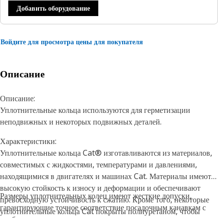
Добавить оборудование
Войдите для просмотра цены для покупателя
Описание
Описание:
Уплотнительные кольца используются для герметизации
неподвижных и некоторых подвижных деталей.
Характеристики:
Уплотнительные кольца Cat® изготавливаются из материалов,
совместимых с жидкостями, температурами и давлениями,
находящимися в двигателях и машинах Cat. Материалы имеют
высокую стойкость к износу и деформации и обеспечивают
Размеры уплотнительных колец имеют жесткие допуски,
превосходную устойчивость к сжатию. Кроме того, некоторые
гарантирующие точное соответствие посадочным канавкам с
уплотнительные кольца Cat покрыты полиуретаном, чтобы