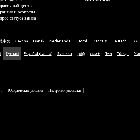
правочный центр
рантия и возвраты
прос статуса заказа
體中文
Čeština
Dansk
Nederlands
Suomi
Français
Deutsch
Ελλη
ă
Русский
Español (Latino)
Svenska
தமிழ்
తెలుగు
ไทย
Türkçe
Укр
уп
Юридические условия
Настройки рассылки