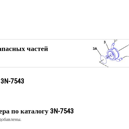
апасных частей
у
3N-7543
ера по каталогу
3N-7543
 добавлены.