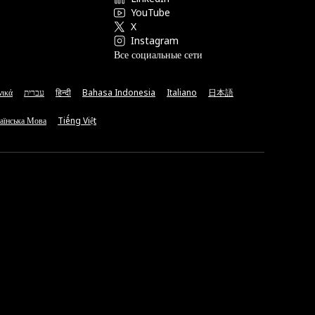
YouTube
X
Instagram
Все социальные сети
νικά
עברית
हिन्दी
Bahasa Indonesia
Italiano
日本語
аїнська Мова
Tiếng Việt