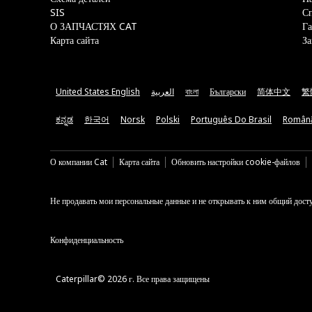
SIS
С
О ЗАПЧАСТЯХ CAT
Га
Карта сайта
За
United States English
العربية
বাংলা
Български
简体中文
繁
ಕನ್ನಡ
한국어
Norsk
Polski
Português Do Brasil
Român
О компании Cat
Карта сайта
Обновить настройки cookie-файлов
Не продавать мои персональные данные и не открывать к ним общий дост
Конфиденциальность
Caterpillar© 2026 г. Все права защищены