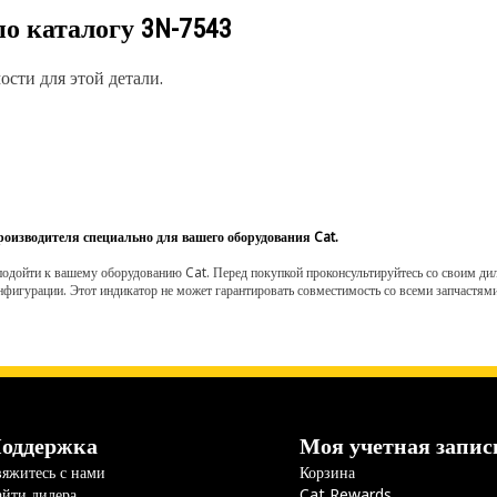
по каталогу
3N-7543
сти для этой детали.
роизводителя специально для вашего оборудования Cat.
одойти к вашему оборудованию Cat. Перед покупкой проконсультируйтесь со своим диле
нфигурации. Этот индикатор не может гарантировать совместимость со всеми запчастями
оддержка
Моя учетная запис
яжитесь с нами
Корзина
йти дилера
Cat Rewards