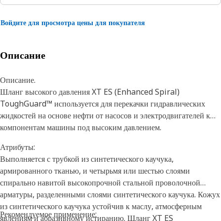
Войдите для просмотра цены для покупателя
Описание
Описание.
Шланг высокого давления XT ES (Enhanced Spiral)
ToughGuard™ используется для перекачки гидравлических
жидкостей на основе нефти от насосов и электродвигателей к
компонентам машины под высоким давлением.
Атрибуты:
Выполняется с трубкой из синтетического каучука,
армированного тканью, и четырьмя или шестью слоями
спирально навитой высокопрочной стальной проволочной
арматуры, разделенными слоями синтетического каучука. Кожух
из синтетического каучука устойчив к маслу, атмосферным
Рекомендуемое применение:
явлениям и абразивному истиранию. Шланг XT ES