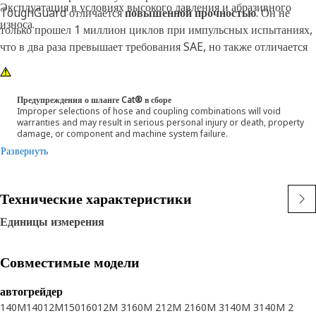
Эксплуатация в условиях высокого давления и абразивного
ToughGuard отличается
повышенной прочностью
. Он не
износа.
только прошел 1 миллион циклов при импульсных испытаниях,
что в два раза превышает требования SAE, но также отличается
уникальным, стойким к абразивному износу кожухом
ToughGuard, который после 2 миллионов циклов испытаний
SAE не показал признаков износа. Конструкция шланга Cat® XT
Предупреждения о шланге Cat® в сборе
Improper selections of hose and coupling combinations will void
ES ToughGuard позволяет ему работать при половинном
warranties and may result in serious personal injury or death, property
значении радиуса изгиба, предусмотренного SAE, что улучшает
damage, or component and machine system failure.
способность к сгибанию в узких местах и значительно
Развернуть
сокращает требования к длине шланга. Данные особенности
облегчают установку, увеличивают срок службы и
Технические характеристики
обеспечивают функциональную надежность.
Единицы измерения
Совместимые модели
автогрейдер
140M
140
12M
150
160
12M 3
160M 2
12M 2
160M 3
140M 3
140M 2