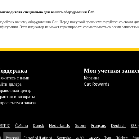
роизводителя специально для вашего оборудования Cat.
одойти к вашему оборудованию Cat. Перед покупкой проконсультируйтесь со своим диле
нфигурации. Этот индикатор не может гарантировать совместимость со всеми запчастями
оддержка
Моя учетная запис
яжитесь с нами
Корзина
йти дилера
Cat Rewards
правочный центр
рантия и возвраты
прос статуса заказа
體中文
Čeština
Dansk
Nederlands
Suomi
Français
Deutsch
Ελλη
ă
Русский
Español (Latino)
Svenska
தமிழ்
తెలుగు
ไทย
Türkçe
Укр