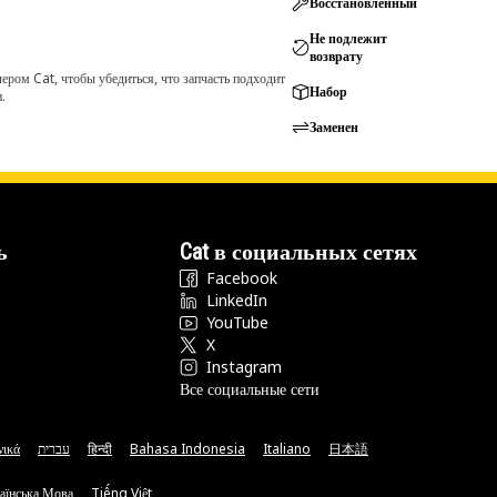
Восстановленный
Не подлежит
возврату
ром Cat, чтобы убедиться, что запчасть подходит
Набор
.
Заменен
ь
Cat в социальных сетях
Facebook
LinkedIn
YouTube
X
Instagram
Все социальные сети
νικά
עברית
हिन्दी
Bahasa Indonesia
Italiano
日本語
аїнська Мова
Tiếng Việt