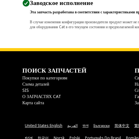
Заводское исполнение
Эта запчасть разработана в соответствии с характеристиками п
В случае изменения конфигурации производителя продукт может не п
для оборудования Cat в его текущем состоянии и предполагаемой ко
ПОИСК ЗАПЧАСТЕЙ
П
Покупки по категориям
Св
Схема деталей
На
SIS
С
О ЗАПЧАСТЯХ CAT
Га
Карта сайта
За
United States English
العربية
বাংলা
Български
简体中文
繁
ಕನ್ನಡ
한국어
Norsk
Polski
Português Do Brasil
Român