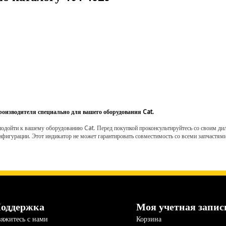
роизводителя специально для вашего оборудования Cat.
одойти к вашему оборудованию Cat. Перед покупкой проконсультируйтесь со своим диле
нфигурации. Этот индикатор не может гарантировать совместимость со всеми запчастями
оддержка
Моя учетная запис
яжитесь с нами
Корзина