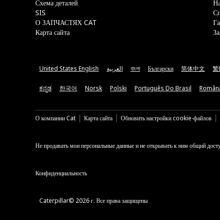
Схема деталей
На
SIS
С
О ЗАПЧАСТЯХ CAT
Га
Карта сайта
За
United States English
العربية
বাংলা
Български
简体中文
繁
ಕನ್ನಡ
한국어
Norsk
Polski
Português Do Brasil
Român
О компании Cat
Карта сайта
Обновить настройки cookie-файлов
Не продавать мои персональные данные и не открывать к ним общий дост
Конфиденциальность
Caterpillar© 2026 г. Все права защищены