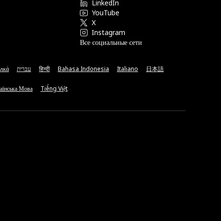
LinkedIn
YouTube
X
Instagram
Все социальные сети
νικά
עברית
हिन्दी
Bahasa Indonesia
Italiano
日本語
аїнська Мова
Tiếng Việt