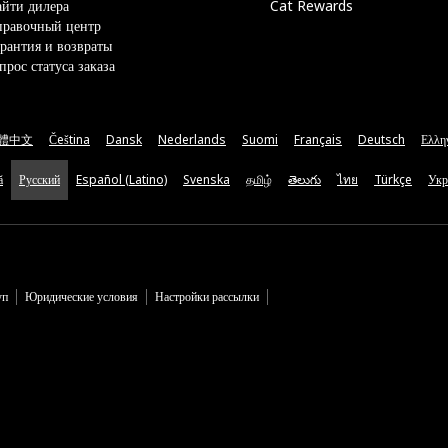
йти дилера
Cat Rewards
правочный центр
рантия и возвраты
прос статуса заказа
體中文
Čeština
Dansk
Nederlands
Suomi
Français
Deutsch
Ελλη
ă
Русский
Español (Latino)
Svenska
தமிழ்
తెలుగు
ไทย
Türkçe
Укр
уп
Юридические условия
Настройки рассылки