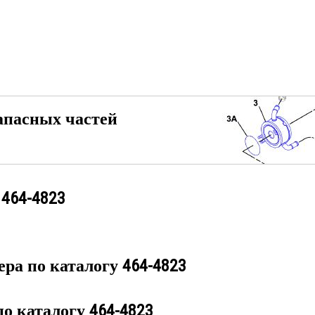
апасных частей
у
464-4823
ера по каталогу
464-4823
по каталогу
464-4823