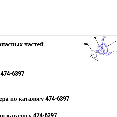
апасных частей
у
474-6397
ера по каталогу
474-6397
по каталогу
474-6397