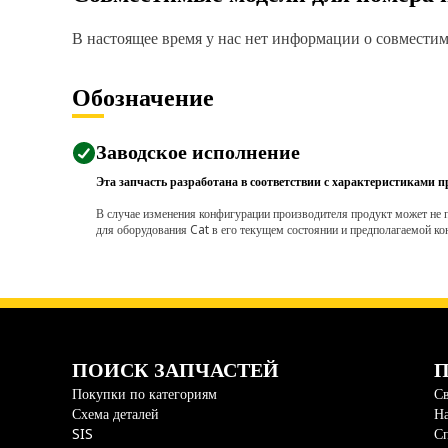
В настоящее время у нас нет информации о совместимо
Обозначение
Заводское исполнение
Эта запчасть разработана в соответствии с характеристиками п
В случае изменения конфигурации производителя продукт может не п
для оборудования Cat в его текущем состоянии и предполагаемой ко
ПОИСК ЗАПЧАСТЕЙ
П
Покупки по категориям
Св
Схема деталей
На
SIS
С