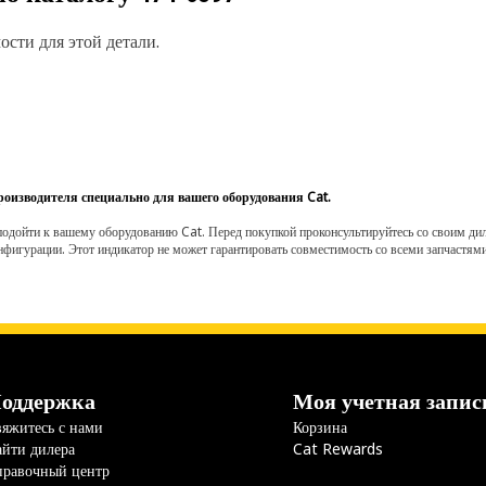
сти для этой детали.
роизводителя специально для вашего оборудования Cat.
одойти к вашему оборудованию Cat. Перед покупкой проконсультируйтесь со своим диле
нфигурации. Этот индикатор не может гарантировать совместимость со всеми запчастями
оддержка
Моя учетная запис
яжитесь с нами
Корзина
йти дилера
Cat Rewards
правочный центр