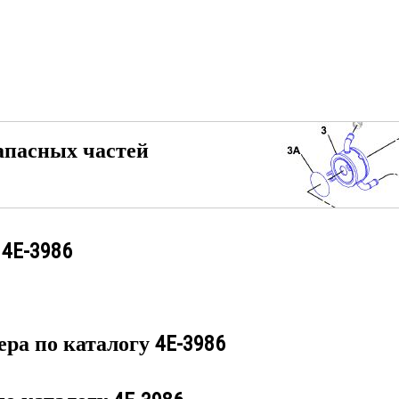
апасных частей
у
4E-3986
ера по каталогу
4E-3986