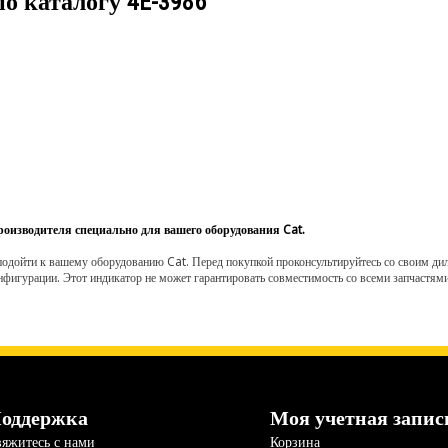
по каталогу
4E-3986
роизводителя специально для вашего оборудования Cat.
одойти к вашему оборудованию Cat. Перед покупкой проконсультируйтесь со своим диле
нфигурации. Этот индикатор не может гарантировать совместимость со всеми запчастями
оддержка
Моя учетная запис
яжитесь с нами
Корзина