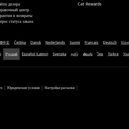
йти дилера
Cat Rewards
правочный центр
рантия и возвраты
прос статуса заказа
體中文
Čeština
Dansk
Nederlands
Suomi
Français
Deutsch
Ελλη
ă
Русский
Español (Latino)
Svenska
தமிழ்
తెలుగు
ไทย
Türkçe
Укр
уп
Юридические условия
Настройки рассылки