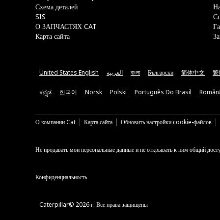
Схема деталей
На
SIS
С
О ЗАПЧАСТЯХ CAT
Га
Карта сайта
За
United States English
العربية
বাংলা
Български
简体中文
繁
ಕನ್ನಡ
한국어
Norsk
Polski
Português Do Brasil
Român
О компании Cat
Карта сайта
Обновить настройки cookie-файлов
Не продавать мои персональные данные и не открывать к ним общий дост
Конфиденциальность
Caterpillar© 2026 г. Все права защищены