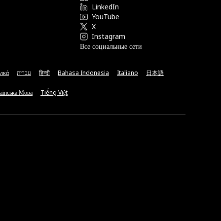
LinkedIn
YouTube
X
Instagram
Все социальные сети
νικά
עברית
हिन्दी
Bahasa Indonesia
Italiano
日本語
аїнська Мова
Tiếng Việt