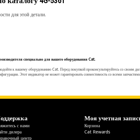
по каталогу
4G-5361
сти для этой детали.
роизводителя специально для вашего оборудования Cat.
одойти к вашему оборудованию Cat. Перед покупкой проконсультируйтесь со своим диле
нфигурации. Этот индикатор не может гарантировать совместимость со всеми запчастями
оддержка
Моя учетная запис
яжитесь с нами
Корзина
йти дилера
Cat Rewards
правочный центр