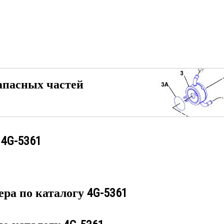
апасных частей
у
4G-5361
ера по каталогу
4G-5361