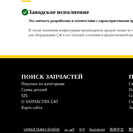
Заводское исполнение
Эта запчасть разработана в соответствии с характеристиками п
В случае изменения конфигурации производителя продукт может не п
для оборудования Cat в его текущем состоянии и предполагаемой ко
ПОИСК ЗАПЧАСТЕЙ
П
Покупки по категориям
Св
Схема деталей
На
SIS
С
О ЗАПЧАСТЯХ CAT
Га
Карта сайта
За
United States English
العربية
বাংলা
Български
简体中文
繁