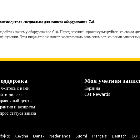
роизводителя специально для вашего оборудования Cat.
одойти к вашему оборудованию Cat. Перед покупкой проконсультируйтесь со своим диле
нфигурации. Этот индикатор не может гарантировать совместимость со всеми запчастями
оддержка
Моя учетная запис
яжитесь с нами
Корзина
йти дилера
Cat Rewards
правочный центр
рантия и возвраты
прос статуса заказа
體中文
Čeština
Dansk
Nederlands
Suomi
Français
Deutsch
Ελλη