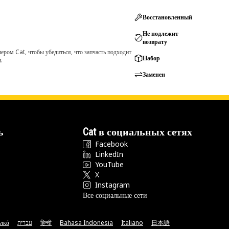
Восстановленный
Не подлежит
возврату
ром Cat, чтобы убедиться, что запчасть подходит
Набор
.
Заменен
ь
Cat в социальных сетях
Facebook
LinkedIn
YouTube
X
Instagram
Все социальные сети
νικά
עברית
हिन्दी
Bahasa Indonesia
Italiano
日本語