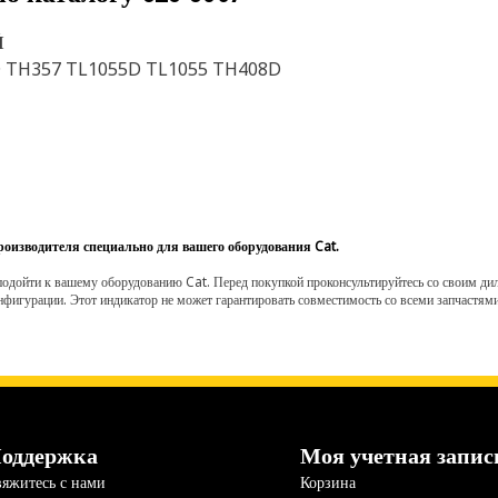
Й
 TH357 TL1055D TL1055 TH408D
роизводителя специально для вашего оборудования Cat.
одойти к вашему оборудованию Cat. Перед покупкой проконсультируйтесь со своим диле
нфигурации. Этот индикатор не может гарантировать совместимость со всеми запчастями
оддержка
Моя учетная запис
яжитесь с нами
Корзина