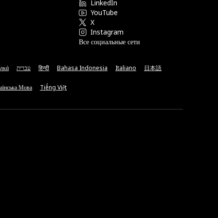
LinkedIn
YouTube
X
Instagram
Все социальные сети
νικά
עברית
हिन्दी
Bahasa Indonesia
Italiano
日本語
аїнська Мова
Tiếng Việt