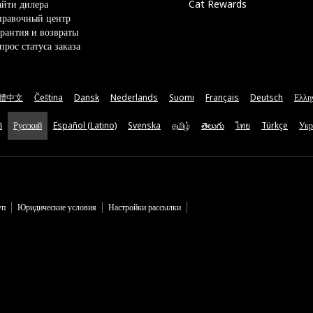
йти дилера
Cat Rewards
правочный центр
рантия и возвраты
прос статуса заказа
體中文
Čeština
Dansk
Nederlands
Suomi
Français
Deutsch
Ελλη
ă
Русский
Español (Latino)
Svenska
தமிழ்
తెలుగు
ไทย
Türkçe
Укр
уп
Юридические условия
Настройки рассылки