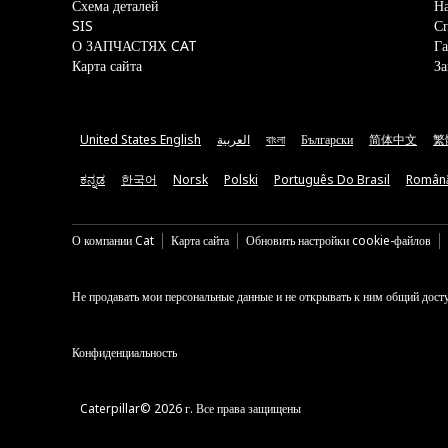
Схема деталей
На
SIS
С
О ЗАПЧАСТЯХ CAT
Га
Карта сайта
За
United States English
العربية
বাংলা
Български
简体中文
繁
ಕನ್ನಡ
한국어
Norsk
Polski
Português Do Brasil
Român
О компании Cat
Карта сайта
Обновить настройки cookie-файлов
Не продавать мои персональные данные и не открывать к ним общий дост
Конфиденциальность
Caterpillar© 2026 г. Все права защищены