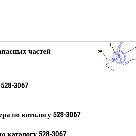
апасных частей
у
528-3067
ера по каталогу
528-3067
по каталогу
528-3067