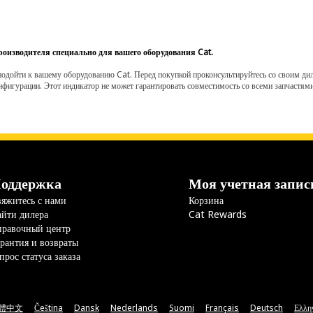
роизводителя специально для вашего оборудования Cat.
одойти к вашему оборудованию Cat. Перед покупкой проконсультируйтесь со своим диле
нфигурации. Этот индикатор не может гарантировать совместимость со всеми запчастями
оддержка
Моя учетная запис
яжитесь с нами
Корзина
йти дилера
Cat Rewards
правочный центр
рантия и возвраты
прос статуса заказа
體中文
Čeština
Dansk
Nederlands
Suomi
Français
Deutsch
Ελλη