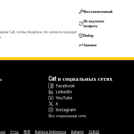
Восстановленный
Не подлежит
возврату
ром Cat, чтобы убедиться, что запчасть подходит
Набор
.
Заменен
ь
Cat в социальных сетях
Facebook
LinkedIn
YouTube
X
Instagram
Все социальные сети
νικά
עברית
हिन्दी
Bahasa Indonesia
Italiano
日本語