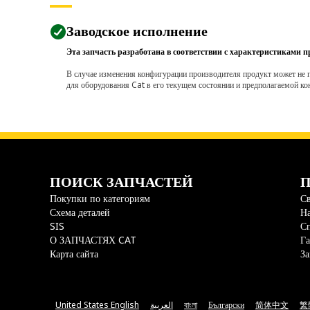
Заводское исполнение
Эта запчасть разработана в соответствии с характеристиками п
В случае изменения конфигурации производителя продукт может не п
для оборудования Cat в его текущем состоянии и предполагаемой ко
ПОИСК ЗАПЧАСТЕЙ
П
Покупки по категориям
Св
Схема деталей
На
SIS
С
О ЗАПЧАСТЯХ CAT
Га
Карта сайта
За
United States English
العربية
বাংলা
Български
简体中文
繁