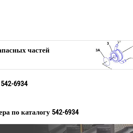
апасных частей
у
542-6934
ера по каталогу
542-6934