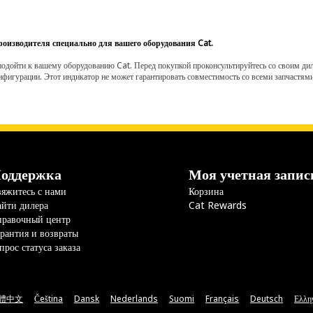
роизводителя специально для вашего оборудования Cat.
одойти к вашему оборудованию Cat. Перед покупкой проконсультируйтесь со своим диле
нфигурации. Этот индикатор не может гарантировать совместимость со всеми запчастями
оддержка
Моя учетная запис
яжитесь с нами
Корзина
йти дилера
Cat Rewards
правочный центр
рантия и возвраты
прос статуса заказа
體中文
Čeština
Dansk
Nederlands
Suomi
Français
Deutsch
Ελλη