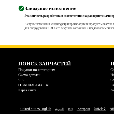
Заводское исполнение
Эта запчасть разработана в соответствии с характеристиками п
В случае изменения конфигурации производителя продукт может не п
для оборудования Cat в его текущем состоянии и предполагаемой ко
ПОИСК ЗАПЧАСТЕЙ
П
Покупки по категориям
Св
Схема деталей
На
SIS
С
О ЗАПЧАСТЯХ CAT
Га
Карта сайта
За
United States English
العربية
বাংলা
Български
简体中文
繁