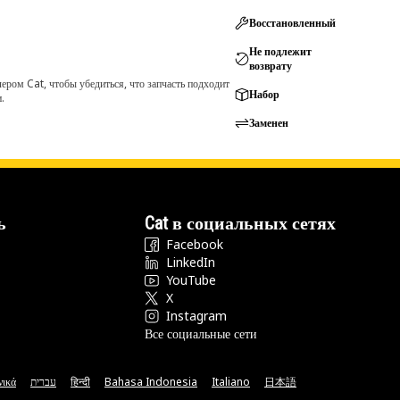
Восстановленный
Не подлежит
возврату
ром Cat, чтобы убедиться, что запчасть подходит
Набор
.
Заменен
ь
Cat в социальных сетях
Facebook
LinkedIn
YouTube
X
Instagram
Все социальные сети
νικά
עברית
हिन्दी
Bahasa Indonesia
Italiano
日本語