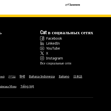
Заменен
ь
Cat в социальных сетях
Facebook
LinkedIn
YouTube
X
Instagram
Все социальные сети
νικά
עברית
हिन्दी
Bahasa Indonesia
Italiano
日本語
аїнська Мова
Tiếng Việt