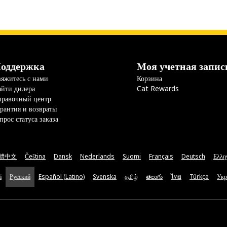
оддержка
Моя учетная запис
яжитесь с нами
Корзина
йти дилера
Cat Rewards
правочный центр
рантия и возвраты
прос статуса заказа
體中文
Čeština
Dansk
Nederlands
Suomi
Français
Deutsch
Ελλη
ă
Русский
Español (Latino)
Svenska
தமிழ்
తెలుగు
ไทย
Türkçe
Укр