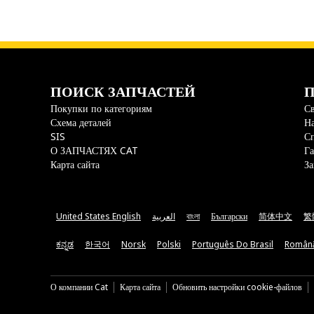
ПОИСК ЗАПЧАСТЕЙ
П
Покупки по категориям
Св
Схема деталей
На
SIS
С
О ЗАПЧАСТЯХ CAT
Га
Карта сайта
За
United States English
العربية
বাংলা
Български
简体中文
繁
ಕನ್ನಡ
한국어
Norsk
Polski
Português Do Brasil
Român
О компании Cat
Карта сайта
Обновить настройки cookie-файлов