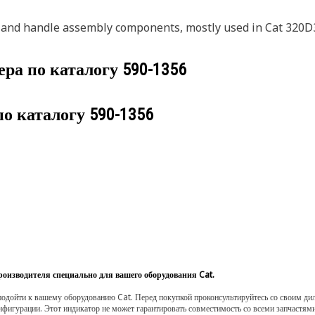
r and handle assembly components, mostly used in Cat 320D
ера по каталогу
590-1356
по каталогу
590-1356
роизводителя специально для вашего оборудования Cat.
одойти к вашему оборудованию Cat. Перед покупкой проконсультируйтесь со своим диле
нфигурации. Этот индикатор не может гарантировать совместимость со всеми запчастями