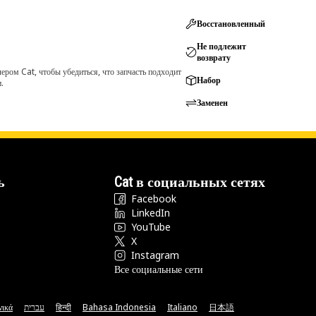
Восстановленный
Не подлежит
возврату
ром Cat, чтобы убедиться, что запчасть подходит
Набор
.
Заменен
ь
Cat в социальных сетях
Facebook
LinkedIn
YouTube
X
Instagram
Все социальные сети
νικά
עברית
हिन्दी
Bahasa Indonesia
Italiano
日本語