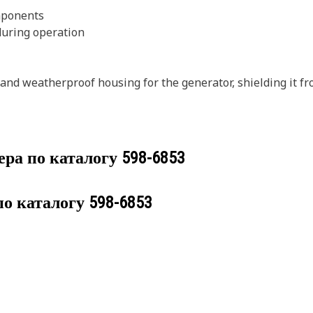
omponents
during operation
nd weatherproof housing for the generator, shielding it fr
ера по каталогу
598-6853
по каталогу
598-6853