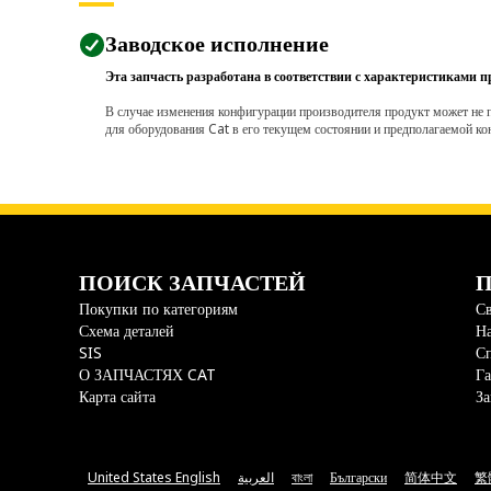
Заводское исполнение
Эта запчасть разработана в соответствии с характеристиками п
В случае изменения конфигурации производителя продукт может не п
для оборудования Cat в его текущем состоянии и предполагаемой ко
ПОИСК ЗАПЧАСТЕЙ
П
Покупки по категориям
Св
Схема деталей
На
SIS
С
О ЗАПЧАСТЯХ CAT
Га
Карта сайта
За
United States English
العربية
বাংলা
Български
简体中文
繁