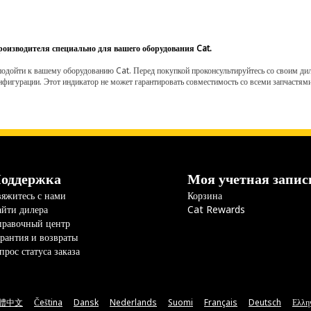
роизводителя специально для вашего оборудования Cat.
одойти к вашему оборудованию Cat. Перед покупкой проконсультируйтесь со своим диле
нфигурации. Этот индикатор не может гарантировать совместимость со всеми запчастями
оддержка
Моя учетная запис
яжитесь с нами
Корзина
йти дилера
Cat Rewards
правочный центр
рантия и возвраты
прос статуса заказа
體中文
Čeština
Dansk
Nederlands
Suomi
Français
Deutsch
Ελλη