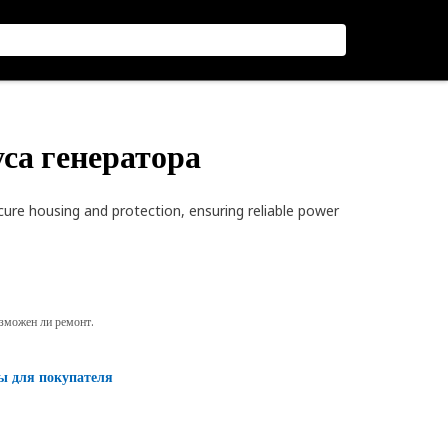
уса генератора
ure housing and protection, ensuring reliable power
озможен ли ремонт.
ы для покупателя