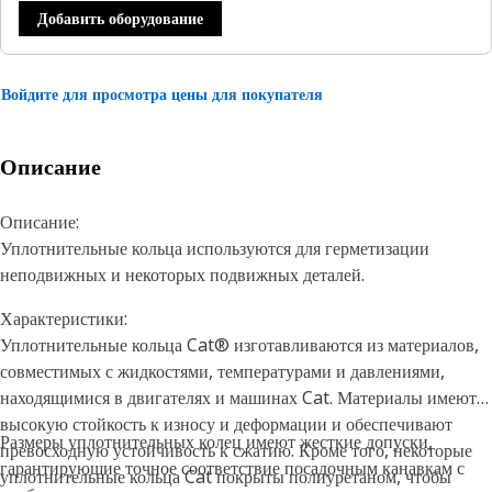
Добавить оборудование
Войдите для просмотра цены для покупателя
Описание
Описание:
Уплотнительные кольца используются для герметизации
неподвижных и некоторых подвижных деталей.
Характеристики:
Уплотнительные кольца Cat® изготавливаются из материалов,
совместимых с жидкостями, температурами и давлениями,
находящимися в двигателях и машинах Cat. Материалы имеют
высокую стойкость к износу и деформации и обеспечивают
Размеры уплотнительных колец имеют жесткие допуски,
превосходную устойчивость к сжатию. Кроме того, некоторые
гарантирующие точное соответствие посадочным канавкам с
уплотнительные кольца Cat покрыты полиуретаном, чтобы