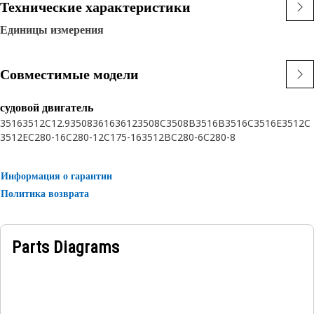
Технические характеристики
Единицы измерения
Совместимые модели
судовой двигатель
3516
3512
C12.9
3508
3616
3612
3508C
3508B
3516B
3516C
3516E
3512C
3512E
C280-16
C280-12
C175-16
3512B
C280-6
C280-8
Информация о гарантии
Политика возврата
Parts Diagrams