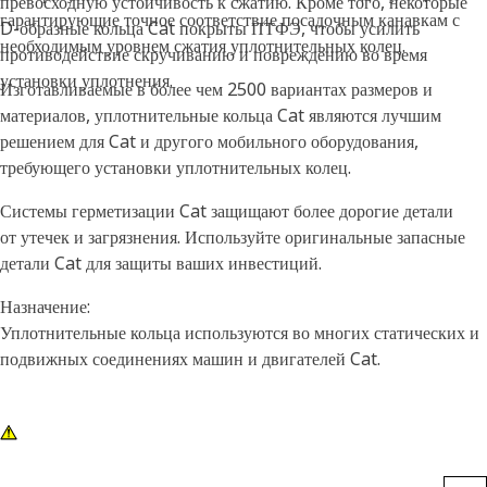
превосходную устойчивость к сжатию. Кроме того, некоторые
гарантирующие точное соответствие посадочным канавкам с
D-образные кольца Cat покрыты ПТФЭ, чтобы усилить
необходимым уровнем сжатия уплотнительных колец.
противодействие скручиванию и повреждению во время
установки уплотнения.
Изготавливаемые в более чем 2500 вариантах размеров и
материалов, уплотнительные кольца Cat являются лучшим
решением для Cat и другого мобильного оборудования,
требующего установки уплотнительных колец.
Системы герметизации Cat защищают более дорогие детали
от утечек и загрязнения. Используйте оригинальные запасные
детали Cat для защиты ваших инвестиций.
Назначение:
Уплотнительные кольца используются во многих статических и
подвижных соединениях машин и двигателей Cat.