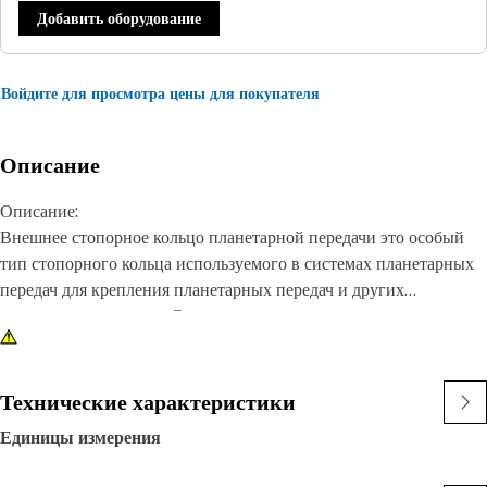
Добавить оборудование
Войдите для просмотра цены для покупателя
Описание
Описание:
Внешнее стопорное кольцо планетарной передачи это особый
тип стопорного кольца используемого в системах планетарных
передач для крепления планетарных передач и других
компонентов на месте. Это внешнее кольцо которое входит в
канавку или углубление на внешней поверхности планетарного
редуктора в сборе обеспечивая фиксацию и предотвращая
осевое перемещение шестерен.
Технические характеристики
Единицы измерения
Характеристики:
• Обеспечение плотной и надежной посадки.