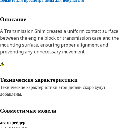
Войдите для просмотра цены для покупателя
Описание
A Transmission Shim creates a uniform contact surface
between the engine block or transmission case and the
mounting surface, ensuring proper alignment and
preventing any unnecessary movement.
Attributes:
• Withstands the shocks and vibrations encountered during
the operation
Технические характеристики
• Provided with good wear resistance and strength
Технические характеристики этой детали скоро будут
добавлены.
Applications:
A Transmission Shim is used to achieve the precise fit and
Совместимые модели
alignment of the Washer-Hard with the Nut and helps to
maintain the handle position.
автогрейдер