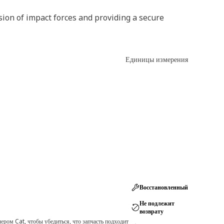
ion of impact forces and providing a secure
Единицы измерения
Восстановленный
Не подлежит
возврату
ром Cat, чтобы убедиться, что запчасть подходит