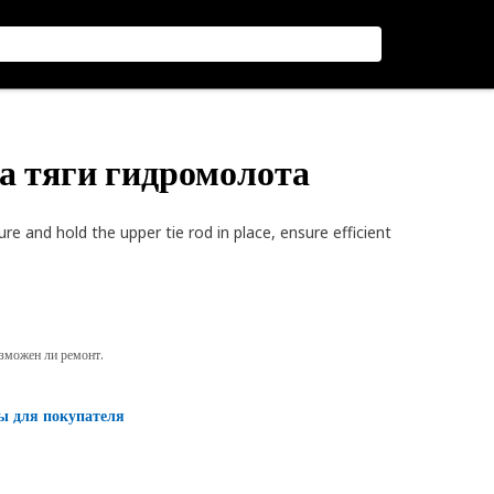
ка тяги гидромолота
 and hold the upper tie rod in place, ensure efficient
озможен ли ремонт.
ы для покупателя