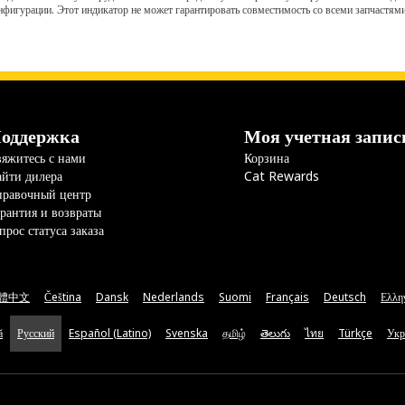
нфигурации. Этот индикатор не может гарантировать совместимость со всеми запчастями
оддержка
Моя учетная запис
яжитесь с нами
Корзина
йти дилера
Cat Rewards
правочный центр
рантия и возвраты
прос статуса заказа
體中文
Čeština
Dansk
Nederlands
Suomi
Français
Deutsch
Ελλη
ă
Русский
Español (Latino)
Svenska
தமிழ்
తెలుగు
ไทย
Türkçe
Укр