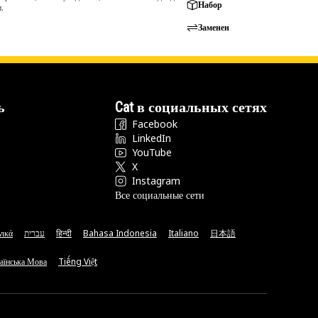
Набор
.
Заменен
ь
Cat в социальных сетях
Facebook
LinkedIn
YouTube
X
Instagram
Все социальные сети
νικά
עברית
हिन्दी
Bahasa Indonesia
Italiano
日本語
аїнська Мова
Tiếng Việt