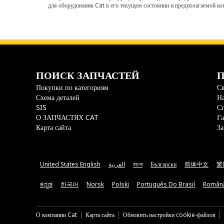
для оборудования Cat в его текущем состоянии и предполагаемой ко
ПОИСК ЗАПЧАСТЕЙ
П
Покупки по категориям
Св
Схема деталей
На
SIS
С
О ЗАПЧАСТЯХ CAT
Га
Карта сайта
За
United States English
العربية
বাংলা
Български
简体中文
繁
ಕನ್ನಡ
한국어
Norsk
Polski
Português Do Brasil
Român
О компании Cat
Карта сайта
Обновить настройки cookie-файлов