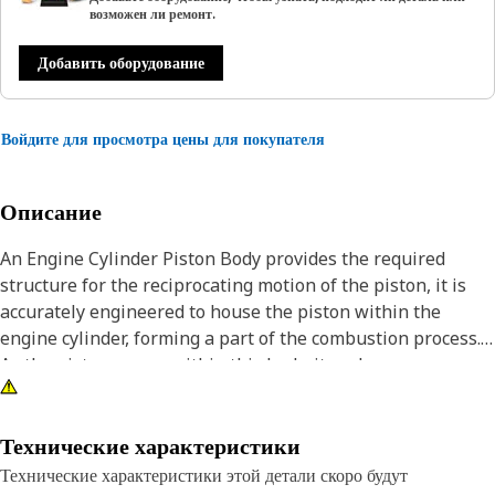
возможен ли ремонт.
Добавить оборудование
Войдите для просмотра цены для покупателя
Описание
An Engine Cylinder Piston Body provides the required
structure for the reciprocating motion of the piston, it is
accurately engineered to house the piston within the
engine cylinder, forming a part of the combustion process.
As the piston moves within this body, it undergoes
compression and power strokes, contributing to the
engine's power generation. Meticulously designed for
durability and heat dissipation, the piston body withstands
Технические характеристики
the high temperatures and forces associated with
Технические характеристики этой детали скоро будут