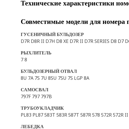
Технические характеристики ном
Совместимые модели для номера 
ГУСЕНИЧНЫЙ БУЛЬДОЗЕР
D7R D8R II D7H D8 XE D7R II D7R SERIES D8 D7
РЫХЛИТЕЛЬ
7 8
БУЛЬДОЗЕРНЫЙ ОТВАЛ
8U 7A 7S 7U 8SU 7SU 7S LGP 8A
САМОСВАЛ
797F 797 797B
ТРУБОУКЛАДЧИК
PL83 PL87 583T 583R 587T 587R 578 572R 572R II
ЛЕБЕДКА