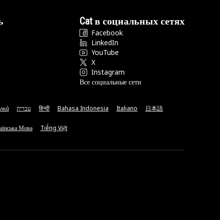
ь
Cat в социальных сетях
Facebook
LinkedIn
YouTube
X
Instagram
Все социальные сети
νικά
עברית
हिन्दी
Bahasa Indonesia
Italiano
日本語
аїнська Мова
Tiếng Việt