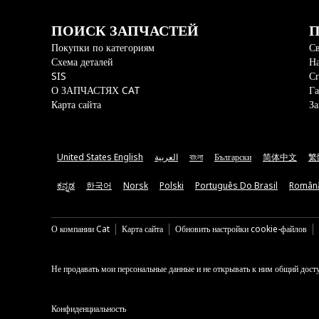
ПОИСК ЗАПЧАСТЕЙ
П
Покупки по категориям
Св
Схема деталей
На
SIS
С
О ЗАПЧАСТЯХ CAT
Га
Карта сайта
За
United States English
العربية
বাংলা
Български
简体中文
繁
ಕನ್ನಡ
한국어
Norsk
Polski
Português Do Brasil
Român
О компании Cat
Карта сайта
Обновить настройки cookie-файлов
Не продавать мои персональные данные и не открывать к ним общий дост
Конфиденциальность