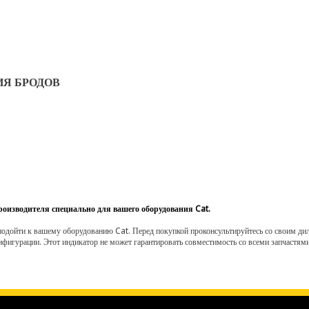
ИЯ БРОДОВ
роизводителя специально для вашего оборудования Cat.
одойти к вашему оборудованию Cat. Перед покупкой проконсультируйтесь со своим диле
нфигурации. Этот индикатор не может гарантировать совместимость со всеми запчастями