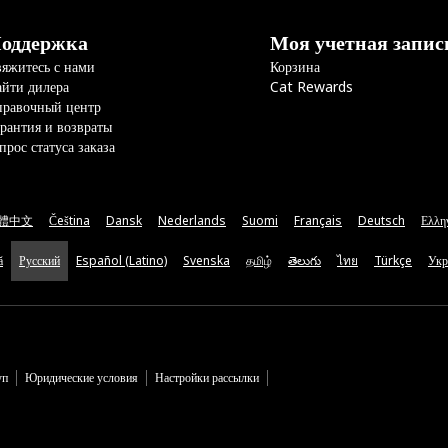
оддержка
Моя учетная запис
яжитесь с нами
Корзина
йти дилера
Cat Rewards
правочный центр
рантия и возвраты
прос статуса заказа
體中文
Čeština
Dansk
Nederlands
Suomi
Français
Deutsch
Ελλη
ă
Русский
Español (Latino)
Svenska
தமிழ்
తెలుగు
ไทย
Türkçe
Укр
уп
Юридические условия
Настройки рассылки