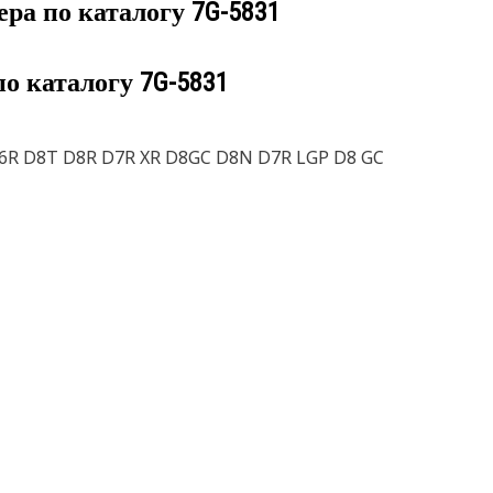
ера по каталогу
7G-5831
по каталогу
7G-5831
 D6R D8T D8R D7R XR D8GC D8N D7R LGP D8 GC