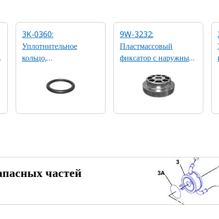
3K-0360:
9W-3232:
Уплотнительное
Пластмассовый
кольцо,
фиксатор с наружным
2,21 x 16,36 мм 90A
диаметром 100 мм
из бутадиен-
нитрильного каучука
апасных частей